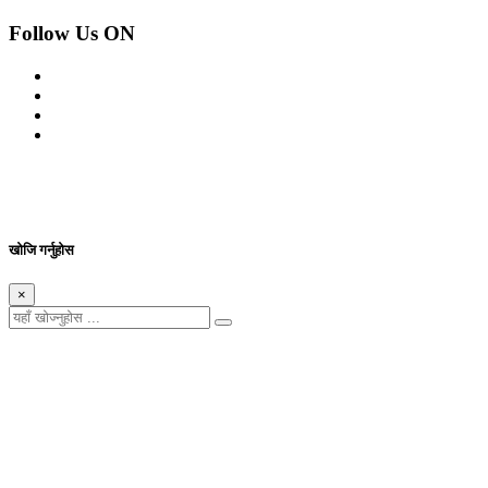
Follow Us ON
© 2026 सर्वाधिकार शुरक्षित आजको प्रेस
Site By: Appharu
खोजि गर्नुहोस
×