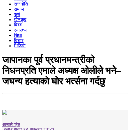
राजनीति
समाज
अर्थ
खेलकुद
विश्व
स्वास्थ्य
शिक्षा
विचार
भिडियाे
जापानका पूर्व प्रधानमन्त्रीको
निधनप्रति एमाले अध्यक्ष ओलीले भने–
जघन्य हत्याको घोर भर्त्सना गर्दछु
आजको प्रेस
२०७९ असार २४, शुक्रबार १७:४३