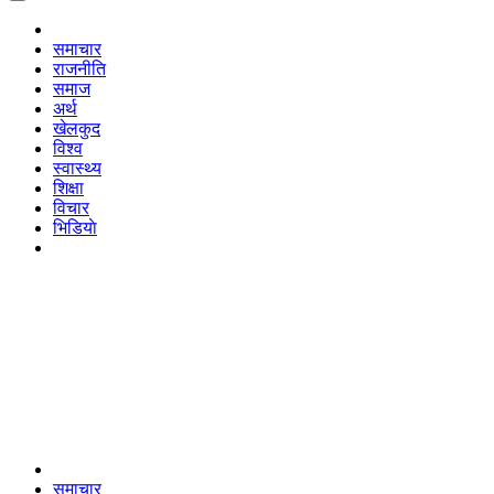
समाचार
राजनीति
समाज
अर्थ
खेलकुद
विश्व
स्वास्थ्य
शिक्षा
विचार
भिडियाे
समाचार