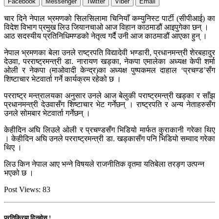
Facebook
Messenger
Twitter
Viber
Email
चार दिने नेपाल भ्रमणको सिलसिलामा चिनियाँ कम्युनिस्ट पार्टी (सीपीआई) का
विदेश विभाग प्रमुख लिउ जियानचाओ आज विहान काठमाडौं आइपुगेका छन् ।
आठ सदस्यीय प्रतिनिधिमण्डको नेतृत्व गर्दै उनी आज काठमाडौं आएका हुन् ।
नेपाल भ्रमणका बेला उनले राष्ट्रपति विद्यादेवी भण्डारी, प्रधानमन्त्री शेरबहादुर
देउवा, परराष्ट्रमन्त्री डा. नारायण खड्का, नेकपा एमालेका अध्यक्ष केपी शर्मा
ओली र नेकपा (माओवादी केन्द्र)का अध्यक्ष पुष्पकमल दाहाल ‘प्रचण्ड’सँग
शिष्टाचार भेटवार्ता गर्ने कार्यक्रम रहेको छ ।
परराष्ट्र मन्त्रालयका अनुसार उनले आज बेलुकी पराष्ट्रमन्त्री खड्का र साँझ
प्रधानमन्त्री देउवासँग शिष्टाचार भेट गर्नेछन् । राष्ट्रपति र अन्य नेताहरुसँग
उनले सोमबार भेटवार्ता गर्नेछन् ।
केहीदिन अघि लिउले ओली र प्रचण्डसँग भिडियो मार्फत कुराकानी गरेका थिए
। केहीदिन अघि उनले परराष्ट्रमन्त्री डा. खड्कासँग पनि भिडियो सम्वाद गरेका
थिए ।
लिउ किन नेपाल आए भन्ने विषयले राजनीतिक वृतमा यतिबेला तरङ्ग उत्पन्न
भएको छ ।
Post Views:
83
प्रतिक्रिया दिनुहोस !