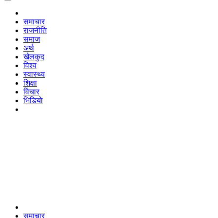
समाचार
राजनीति
समाज
अर्थ
खेलकुद
विश्व
स्वास्थ्य
शिक्षा
विचार
भिडियाे
समाचार