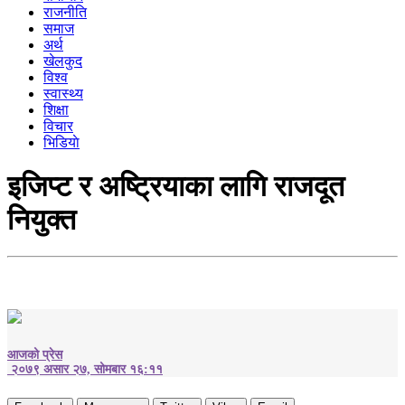
राजनीति
समाज
अर्थ
खेलकुद
विश्व
स्वास्थ्य
शिक्षा
विचार
भिडियाे
इजिप्ट र अष्ट्रियाका लागि राजदूत
नियुक्त
आजको प्रेस
२०७९ असार २७, सोमबार १६:११