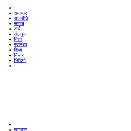
समाचार
राजनीति
समाज
अर्थ
खेलकुद
विश्व
स्वास्थ्य
शिक्षा
विचार
भिडियाे
समाचार