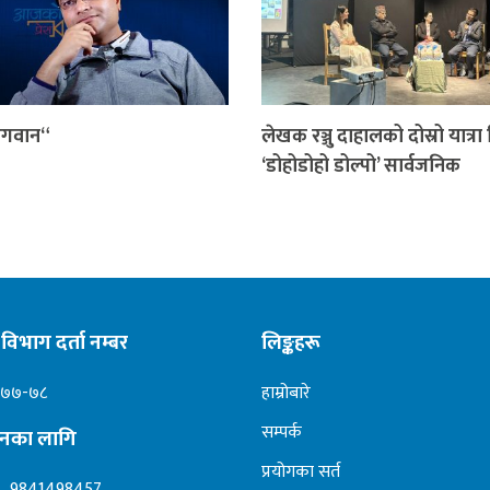
गवान“
लेखक रञ्जु दाहालको दोस्रो यात्रा 
‘डोहोडोहो डोल्पो’ सार्वजनिक
विभाग दर्ता नम्बर
लिङ्कहरू
०७७-७८
हाम्रोबारे
सम्पर्क
ापनका लागि
प्रयोगका सर्त
– 9841498457