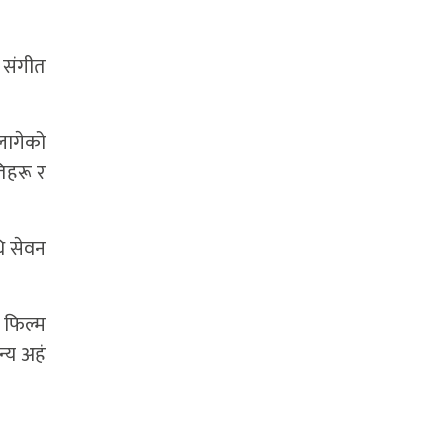
 संगीत
 लागेको
िहरू र
ि सेवन
ड फिल्म
न्य अहं