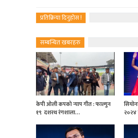
प्रतिक्रिया दिनुहोस !
सम्बन्धित खबरहरु
केपी ओली कपको र्‍याप गीत : फाल्गुन
सियोन
१९ दशरथ रंगशाला…
२०२४ 