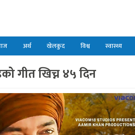
माज
अर्थ
खेलकुद
विश्व
स्वास्थ्य
्डको गीत खिच्न ४५ दिन