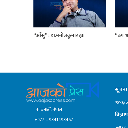
“आँसु” : डा.मनोजकुमार झा
“ठग भ
सूचना 
२६४६/
काठमाडाैं, नेपाल
विज्ञ
+977 – 9841498457
+977 