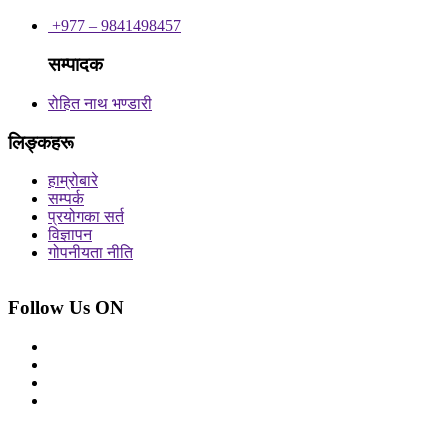
+977 – 9841498457
सम्पादक
रोहित नाथ भण्डारी
लिङ्कहरू
हाम्रोबारे
सम्पर्क
प्रयोगका सर्त
विज्ञापन
गोपनीयता नीति
Follow Us ON
© 2026 सर्वाधिकार शुरक्षित आजको प्रेस