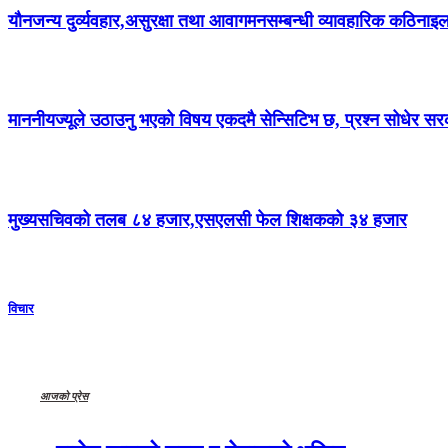
यौनजन्य दुर्व्यवहार,असुरक्षा तथा आवागमनसम्बन्धी व्यावहारिक कठिनाइल
माननीयज्यूले उठाउनु भएको विषय एकदमै सेन्सिटिभ छ, प्रश्न सोधेर 
मुख्यसचिवको तलब ८४ हजार,एसएलसी फेल शिक्षकको ३४ हजार
विचार
आजको प्रेस