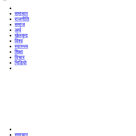
समाचार
राजनीति
समाज
अर्थ
खेलकुद
विश्व
स्वास्थ्य
शिक्षा
विचार
भिडियाे
समाचार