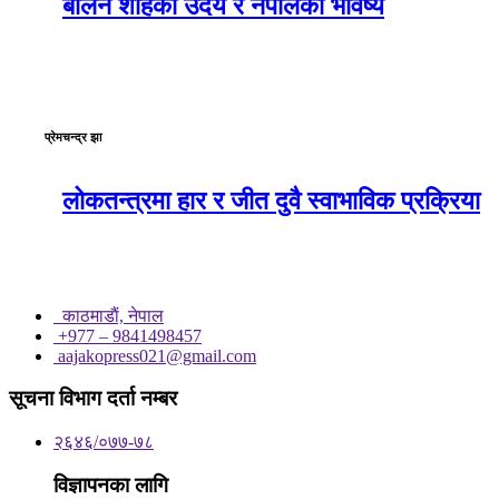
बालेन शाहको उदय र नेपालको भविष्य
प्रेमचन्द्र झा
लोकतन्त्रमा हार र जीत दुवै स्वाभाविक प्रक्रिया
काठमाडाैं, नेपाल
+977 – 9841498457
aajakopress021@gmail.com
सूचना विभाग दर्ता नम्बर
२६४६/०७७-७८
विज्ञापनका लागि