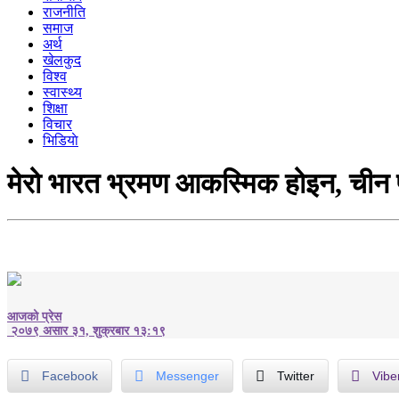
राजनीति
समाज
अर्थ
खेलकुद
विश्व
स्वास्थ्य
शिक्षा
विचार
भिडियाे
मेरो भारत भ्रमण आकस्मिक होइन, चीन पन
आजको प्रेस
२०७९ असार ३१, शुक्रबार १३:१९
Facebook
Messenger
Twitter
Vibe