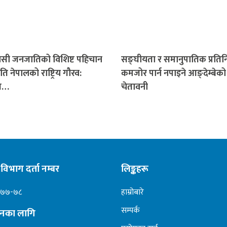
सी जनजातिको विशिष्ट पहिचान
सङ्घीयता र समानुपातिक प्रतिनि
ृति नेपालको राष्ट्रिय गौरव:
कमजोर पार्न नपाइने आङ्देम्बेको
पति…
चेतावनी
विभाग दर्ता नम्बर
लिङ्कहरू
०७७-७८
हाम्रोबारे
सम्पर्क
ापनका लागि