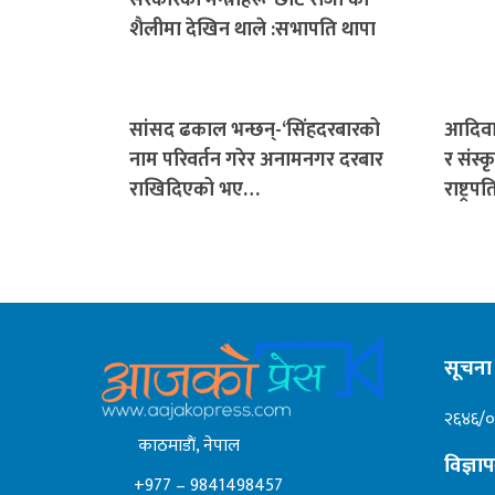
शैलीमा देखिन थाले :सभापति थापा
सांसद ढकाल भन्छन्-‘सिंहदरबारको
आदिवा
नाम परिवर्तन गरेर अनामनगर दरबार
र संस्क
राखिदिएको भए…
राष्ट्र
सूचना 
२६४६/
काठमाडाैं, नेपाल
विज्ञ
+977 – 9841498457