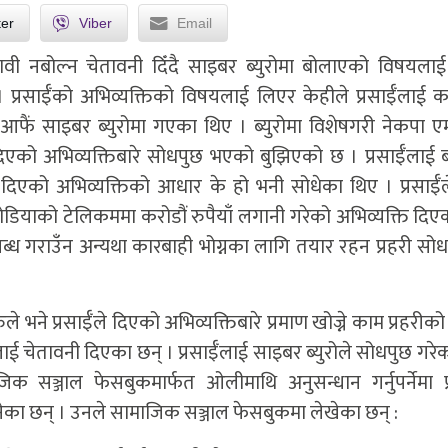
ter
Viber
Email
थाभावी नबोल्न चेतावनी दिँदै साइबर ब्युरोमा बोलाएको विषयला
। प्रसाईँको अभिव्यक्तिको विषयलाई लिएर केहीले प्रसाईँलाई क
ाईँ आफैं साइबर ब्युरोमा गएका थिए । ब्युरोमा विशेषगरी नेकपा 
े दिएको अभिव्यक्तिबारे सोधपुछ भएको बुझिएको छ । प्रसाईँलाई ब
 दिएको अभिव्यक्तिको आधार के हो भनी सोधेका थिए । प्रसाईँल
बोडियाको टेलिकममा करोडौं रुपैयाँ लगानी गरेको अभिव्यक्ति दि
 उपलब्ध गराउँन अन्यथा कारबाही भोग्नका लागि तयार रहन प्रहरी स
रुले भने प्रसाईँले दिएको अभिव्यक्तिबारे प्रमाण खोज्ने काम प्रहरी
ाई चेतावनी दिएका छन् । प्रसाईँलाई साइबर ब्युरोले सोधपुछ गरे
 सञ्जाल फेसबुकमार्फत ओलीमाथि अनुसन्धान गर्नुपर्नेमा प्
नेका छन् । उनले सामाजिक सञ्जाल फेसबुकमा लेखेका छन् :