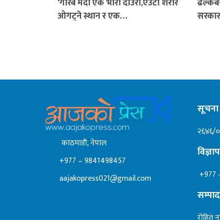
‘गरिब मर्दा एक भारी दाउरा,एउटा शरीर
ढल्केब
ओगट्ने स्थान र एक…
सरकार
सूचना 
२६४६/
काठमाडाैं, नेपाल
विज्ञ
+977 – 9841498457
+977 
aajakopress021@gmail.com
सम्पा
रोहित न