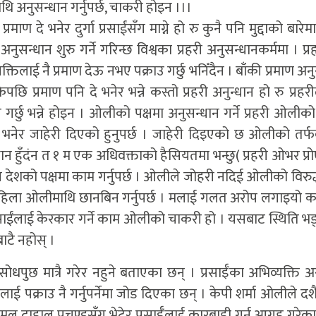
ाथि अनुसन्धान गर्नुपर्छ, चाकरी होइन ।।।
प्रमाण दे भनेर दुर्गा प्रसाईंसँग माग्ने हो रु कुनै पनि मुद्दाको बारेम
्धान शुरु गर्ने गरिन्छ विश्वका प्रहरी अनुसन्धानकर्ममा । प्र
यक्तिलाई नै प्रमाण देऊ नभए पक्राउ गर्छु भनिँदैन । बाँकी प्रमाण अन
छि प्रमाण पनि दे भनेर भन्ने कस्तो प्रहरी अनुन्धान हो रु प्रहरीले
ाउ गर्छु भन्ने होइन । ओलीको पक्षमा अनुसन्धान गर्ने प्रहरी ओली
 भनेर जाहेरी दिएको हुनुपर्छ । जाहेरी दिइएको छ ओलीको तर्फ
न हुँदंन त १ म एक अधिवक्ताको हैसियतमा भन्छु( प्रहरी ओभर प्र
देशको पक्षमा काम गर्नुपर्छ । ओलीले जोहरी नदिई ओलीको विरुद
न कि पहिला ओलीमाथि छानबिन गर्नुपर्छ । मलाई गलत अरोप लगाइयो 
 प्रसाईंलाई केरकार गर्ने काम ओलीको चाकरी हो । यसबाट स्थिति 
ाटै नहोस् ।
 सोधपुछ मात्रै गरेर नहुने बताएका छन् । प्रसाईँका अभिव्यक्ति
ई पक्राउ नै गर्नुपर्नेमा जोड दिएका छन् । केपी शर्मा अ‍ोलीले दशैं
पकमल दाहाल प्रचण्डसँग भेटेर प्रसाईँलाई कारबाही गर्न आग्रह गरेक