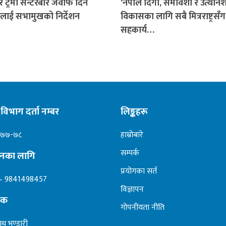
र ट्रमा सेन्टरबारे जवाफ दिन
‘नेपाल दिगो, समावेशी र उत्थान
लाई सभामुखको निर्देशन
विकासका लागि सबै मित्रराष्ट्रसँग
सहकार्य…
विभाग दर्ता नम्बर
लिङ्कहरू
०७७-७८
हाम्रोबारे
सम्पर्क
ापनका लागि
प्रयोगका सर्त
– 9841498457
विज्ञापन
दक
गोपनीयता नीति
ाथ भण्डारी