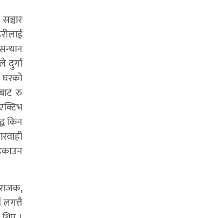
ा सञ्चार
हरीलाई
ुसन्धान
 दुर्गा
को घरको
बाट रु
ोएक्टिभ
्ध किन
कारवाही
भड्काउन
 अराजक,
 लगत्तै
ा थिए ।