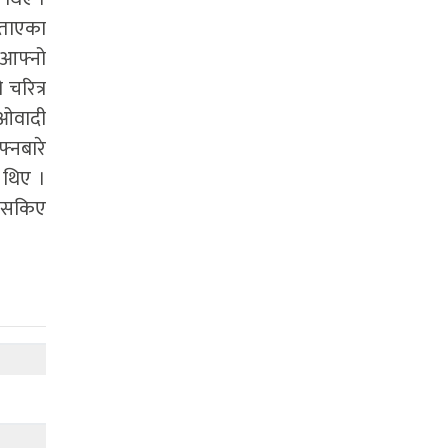
 बताएका
। आफ्नो
चरित्र
ाओवादी
फ्नबारे
ा थिए ।
 नसकिए