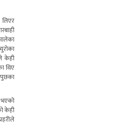
ई लिएर
ारबाही
एमालेका
्युरोका
े केही
एका थिए
ोधपुछका
को भएको
को केही
रहरीले