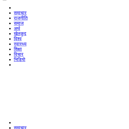
समाचार
राजनीति
समाज
अर्थ
खेलकुद
विश्व
स्वास्थ्य
शिक्षा
विचार
भिडियाे
समाचार