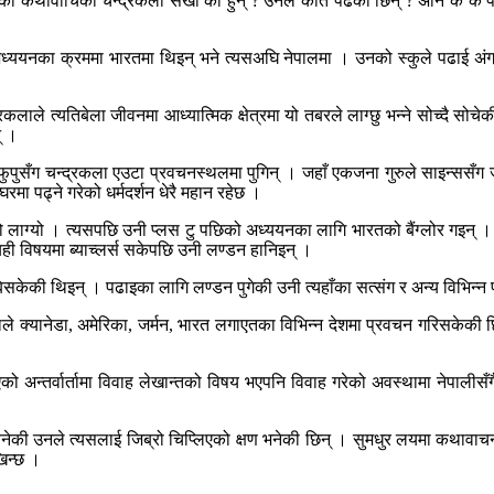
की कथावाचिका चन्द्रकला सखी को हुन् ? उनले कति पढेकी छिन् ? अनि के के 
 अध्ययनका क्रममा भारतमा थिइन् भने त्यसअघि नेपालमा । उनको स्कुले पढाई अं
लाले त्यतिबेला जीवनमा आध्यात्मिक क्षेत्रमा यो तबरले लाग्छु भन्ने सोच्दै सोचेकी
् ।
ुसँग चन्द्रकला एउटा प्रवचनस्थलमा पुगिन् । जहाँ एकजना गुरुले साइन्ससँग ज
रमा पढ्ने गरेको धर्मदर्शन धेरै महान रहेछ ।
तो लाग्यो । त्यसपछि उनी प्लस टु पछिको अध्ययनका लागि भारतको बैंग्लोर गइन् । 
ही विषयमा ब्याच्लर्स सकेपछि उनी लण्डन हानिइन् ।
्मै डुबिसकेकी थिइन् । पढाइका लागि लण्डन पुगेकी उनी त्यहाँका सत्संग र अन्य विभिन
ाले क्यानेडा, अमेरिका, जर्मन, भारत लगाएतका विभिन्न देशमा प्रवचन गरिसकेकी छिन
्तर्वार्तामा विवाह लेखान्तको विषय भएपनि विवाह गरेको अवस्थामा नेपालीसँगै ग
की उनले त्यसलाई जिब्रो चिप्लिएको क्षण भनेकी छिन् । सुमधुर लयमा कथावाचन ग
खिन्छ ।