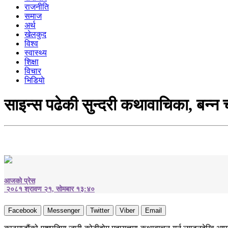
राजनीति
समाज
अर्थ
खेलकुद
विश्व
स्वास्थ्य
शिक्षा
विचार
भिडियाे
साइन्स पढेकी सुन्दरी कथावाचिका, बन्न च
आजको प्रेस
२०८१ श्रावण २१, सोमबार १३:४०
Facebook
Messenger
Twitter
Viber
Email