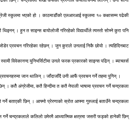
पढेकी छिन् ? चन्द्रकला सखी कसको प्रेरणाले कथावाचनमा लागिन् ? उनी सानो
ग्रेजी स्कुलमा भएको हो । काठमाडौंको एलआरआई स्कुलमा १० कक्षासम्म पढेकी
 थिइनन् । हुन त साइन्स बायोलोजी गरिरहेको विद्यार्थीले त्यस्तो सोच्ने कुरा पनि
ोडेर प्रवचन गरिरहेका रहेछन् । जुन कुराले उनलाई निकै छोयो । त्यहिदिनबाट
स्वामी विवेकानन्द युनिभर्सिटीमा उनले फरक प्रकारको साइन्स पढिन् । ब्याच्लर्स
्न प्रवचनहरुमा जान थालिन् । जाँदाजाँदै उनी आफैं प्रवचन गर्ने तहमा पुगिन् ।
् । कतैे अंग्रेजीमा, कतै हिन्दीमा त कतै नेपाली भाषामा प्रवचन गर्ने चन्द्रकला
र्ने बताएकी छिन् । आफ्नो प्रेरणाको स्रोत आफ्ना गुरुलाई बताउँने चन्द्रकला
र्ने चन्द्रकलाले कलिलो उमेरमै आध्यात्मिक क्षत्रमा जसरी फड्को हानेकी छिन्