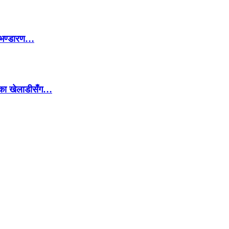
ो भण्डारण…
हेका खेलाडीसँग…