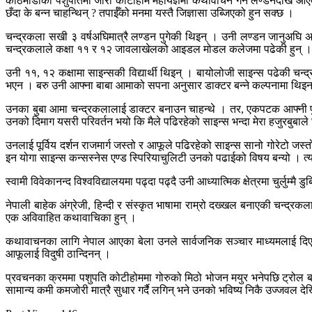
काठमाडौंको पशुपतिमा जारी कोटीहोम महायज्ञमा कथावाचन गर्न लण्डनदेखि आए
छँदा के बन्न चाहन्थिन् ? तपाईँको मनमा यस्तै जिज्ञासा उब्जिएको हुन सक्छ ।
चन्द्रकला सखी ३ वर्षअघिमात्रै लण्डन पुगेकी थिइन् । उनी लण्डन जानुअघि
चन्द्रकलाले कक्षा ११ र १२ जावलाखेलको आइडल मोडल कलेजमा पढेकी हुन् ।
उनी ११, १२ कक्षामा साइन्सकी विद्यार्थी थिइन् । बायोलोजी साइन्स पढेकी चन्द्रक
भएन । बरु उनी आफ्ना बाबा आमाको सपना अनुसार डाक्टर बन्ने कल्पनामा थिइन
उनका बुबा आमा चन्द्रकलालाई डाक्टर बनाउन चाहन्थे । तर, एकपटक आफ्नी फुप
उनको दिमाग यसरी परिवर्तन भयो कि मैले पढिरहेको साइन्स भन्दा मेरा हजुरबुबाले घ
उनलाई पूर्विय दर्शन राजमार्ग जस्तो र आफूले पढिरहेको साइन्स सानो गोरेटो जस्
इन योगा साइन्स कन्सस्नेस एण्ड स्पिरियाचुलिटी उनको पढाईको विषय बन्यो । त्य
स्वामी विवेकानन्द विश्वविद्यालयमा पढ्दा पढ्दै उनी आध्यात्मिक क्षेत्रमा चुर्लुम
नेपाली बाहेक अंग्रेजी, हिन्दी र संस्कृत भाषामा राम्रो दख्खल बनाएकी चन्द्रकल
एक अविवाहित कथावाचिका हुन् ।
कथावाचनका लागि नेपाल आएका बेला उनले सार्वजनिक सञ्चार माध्यमलाई दिएको अन
आफूलाई विदुषी ठान्दिनन् ।
प्रवचनका क्रममा पशुपति कोटीहोममा गोरुको मिठो भोजन मयुर भनेपछि ट्रोल बने
सामान्य कमी कमजोरी मात्रै सुधार गर्दै लगिन् भने उनको भविष्य निकै उज्जवल दे