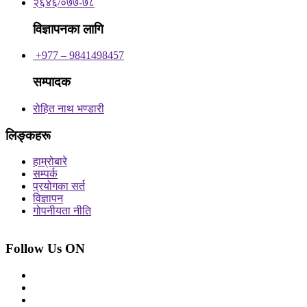
२६४६/०७७-७८
विज्ञापनका लागि
+977 – 9841498457
सम्पादक
रोहित नाथ भण्डारी
लिङ्कहरू
हाम्रोबारे
सम्पर्क
प्रयोगका सर्त
विज्ञापन
गोपनीयता नीति
Follow Us ON