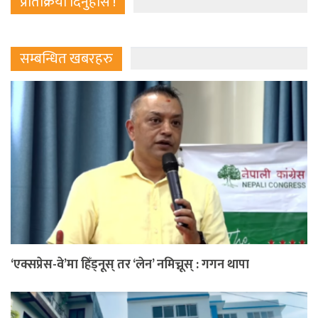
प्रतिक्रिया दिनुहोस !
सम्बन्धित खबरहरु
‘एक्सप्रेस-वे’मा हिँड्नूस् तर ‘लेन’ नमिच्नूस् : गगन थापा