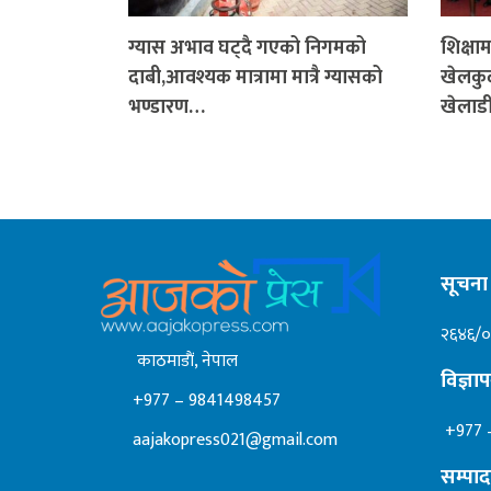
ग्यास अभाव घट्दै गएको निगमको
शिक्षा
दाबी,आवश्यक मात्रामा मात्रै ग्यासको
खेलकुद
भण्डारण…
खेलाड
सूचना 
२६४६/
काठमाडाैं, नेपाल
विज्ञ
+977 – 9841498457
+977 
aajakopress021@gmail.com
सम्पा