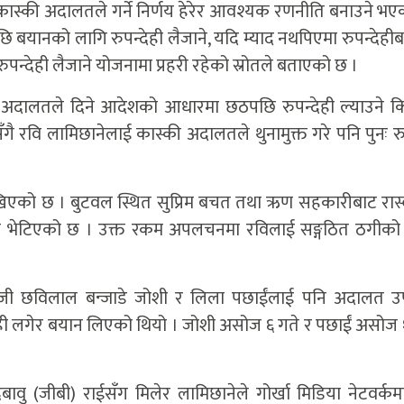
े कास्की अदालतले गर्ने निर्णय हेरेर आवश्यक रणनीति बनाउने भ
यानको लागि रुपन्देही लैजाने, यदि म्याद नथपिएमा रुपन्देही
पन्देही लैजाने योजनामा प्रहरी रहेको स्रोतले बताएको छ ।
्की अदालतले दिने आदेशको आधारमा छठपछि रुपन्देही ल्याउने
गै रवि लामिछानेलाई कास्की अदालतले थुनामुक्त गरे पनि पुनः रु
ेखिएको छ । बुटवल स्थित सुप्रिम बचत तथा ऋण सहकारीबाट रास
ो भेटिएको छ । उक्त रकम अपलचनमा रविलाई सङ्गठित ठगीक
आइजी छविलाल बन्जाडे जोशी र लिला पछाईंलाई पनि अदालत उ
ही लगेर बयान लिएको थियो । जोशी असोज ६ गते र पछाईं असोज 
द्रबावु (जीबी) राईसँग मिलेर लामिछानेले गोर्खा मिडिया नेटवर्