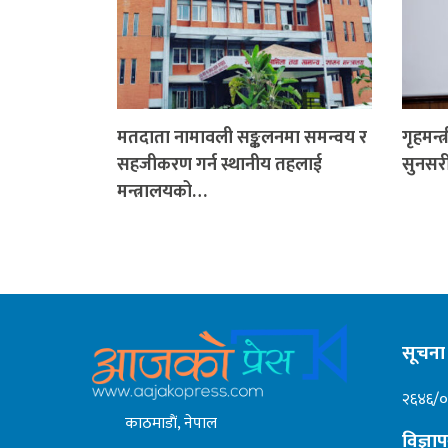
मतदाता नामावली सङ्कलनमा समन्वय र
गृहमन्त
सहजीकरण गर्न स्थानीय तहलाई
सुनसरी
मन्त्रालयको…
सूचना 
२६४६/
काठमाडाैं, नेपाल
विज्ञ