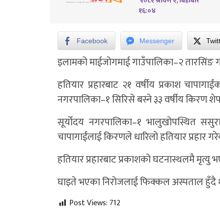
२०८२ श्रावण २, बिहीबार
१६:०४
Facebook
Messenger
Twit
इलामको माईजोगमाई गाउँपालिका–२ तारसिंङ गाउ
हतियार प्रहारबाट २१ वर्षीय प्रकाश चापागाईं
नगरपालिका–१ सिरिसे बस्ने ३३ वर्षीय किरण शेर्प
सूर्योदय नगरपालिका–१ भालुखोपस्थित ससु
चापागाईंलाई किरणले धारिलो हतियार प्रहार गरे
हतियार प्रहारबाट प्रकाशको घटनास्थलमै मृत्यु 
घाइते भएका निरोजलाई फिक्कल अस्पताल हुँदै
Post Views:
712