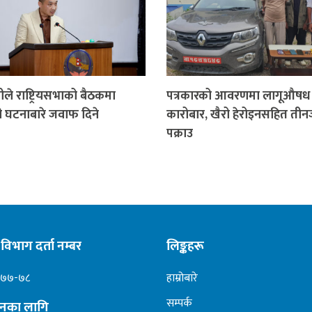
्रीले राष्ट्रियसभाको बैठकमा
पत्रकारको आवरणमा लागूऔषध
 घटनाबारे जवाफ दिने
कारोबार, खैरो हेरोइनसहित ती
पक्राउ
विभाग दर्ता नम्बर
लिङ्कहरू
०७७-७८
हाम्रोबारे
सम्पर्क
ापनका लागि