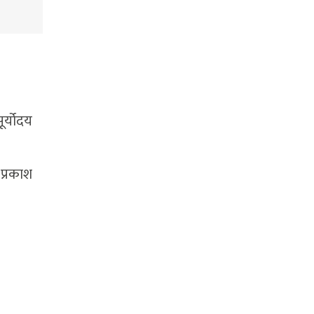
र्योदय
प्रकाश