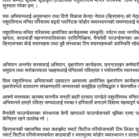
विश्व सम्पदा सूचीमा सूचीकृत ऐतिहासिक पशुपतिनाथ मन्दिर परिसरमा ‘दिव्य प
सुरुवात गरेका छन् ।
यस अभियानलाई अनुसन्धान तथा दिगो विकास केन्द्र नेपाल (क्रिएसन) को नेतृत
पशुपतिनाथ मन्दिर परिसरमा बढ्दो प्लास्टिक फोहोर व्यवस्थापनको समस्यालाई सम्बोध
पशुपतिनाथ मन्दिर परिसरमा आयोजित कार्यक्रममा संस्कृति, पर्यटन तथा नागरिक 
खनाल, काठमाडौं महानगरपालिकाका प्रतिनिधिहरू, मैनादेवी फाउन्डेसनका अध्
क्रिएसनका बोर्ड सदस्यहरू तथा दुबै संस्थाका टिम सदस्यहरूको उपस्थिति रहे
अभियान अन्तर्गत सरसफाई अभियान, वृक्षारोपण कार्यक्रम, फ्रन्टलाइन कर्मच
समुदाय तथा सरोकारवाला पक्षहरूलाई मन्दिरको पवित्रता र पर्यावरणीय स्वास्थ्
दिव्य पशुपतिनाथ अभियानको उद्घाटन अवसरमा आयोजित वृक्षारोपण कार्यक्र
वृक्षारोपणले वातावरण संरक्षणप्रति जनस्तरको सामूहिक प्रतिबद्धता र चेतनशी
आफ्नो मन्तव्यका क्रममा माननीय मन्त्री बद्री प्रसाद पाण्डेले पशुपतिनाथ मन्द
अभियानले हाम्रो पवित्र सम्पदालाई स्वच्छ र हरियाली बनाउने दिशामा महत्वपूर्ण य
मैनादेवी फाउन्डेसनका संस्थापक केपी खनालले फाउन्डेसनको भूमिका प्रष्ट प
केन्द्रित रहने उल्लेख गरे ।
क्रिएसनकी महासचिव तथा क्लाइमेट स्मार्ट सिटीज परियोजनाकी टिम लिडर सुज
स्मार्ट सिटीज परियोजनामार्फत काठमाडौं र भरतपुरमा फोहोर व्यवस्थापन र वाता