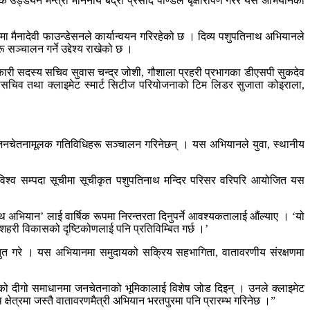
उड्डयन मन्त्री माननीय बद्री प्रसाद पाण्डेले बृक्षारोपण गरेर यस अभियानको
 मैनादेवी फाउन्डेसनले कार्यान्वयन गरिरहेको छ । दिव्य पशुपतिनाथ अभियानले
 सञ्चालन गर्ने उद्देश्य राखेको छ ।
्यकारी सदस्य सचिव सुवास चन्द्र जोशी, गौशाला प्रहरी प्रभागका डीएसपी सुकदेव
हासचिव तथा क्लाइमेट स्मार्ट सिटीज परियोजनाको टिम लिडर सुजाता कोइराला,
फत जनचेतनामूलक गतिविधिहरू सञ्चालन गरिनेछन् । यस अभियानले युवा, स्थानीय
विश्व सम्पदा सूचीमा सूचीकृत पशुपतिनाथ मन्दिर परिसर वरिपरि आयोजित यस
नाथ अभियान’ लाई वार्षिक रूपमा निरन्तरता दिनुपर्ने आवश्यकतालाई औंल्याए । ‘यो
शी शहरी विकासको दृष्टिकोणलाई पनि प्रतिविम्बित गर्छ ।’
रस्तुत गरे । यस अभियानमा समुदायको सक्रिय सहभागिता, वातावरणीय संरक्षणमा
सको दीगो समाधानमा जनचेतनाको भूमिकालाई विशेष जोड दिइन् । उनले क्लाइमेट
षेत्रमा जस्तै वातावरणमैत्री अभियान भरतपुरमा पनि प्रारम्भ गरिनेछ ।”