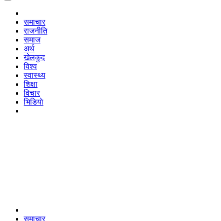
समाचार
राजनीति
समाज
अर्थ
खेलकुद
विश्व
स्वास्थ्य
शिक्षा
विचार
भिडियाे
समाचार