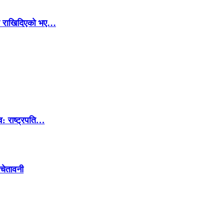
ार राखिदिएको भए…
व: राष्ट्रपति…
 चेतावनी