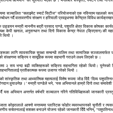
शुपतिनाथ अभियान’ को सुरुवात भएको छ । मंगलबार संस्कृति, पर्यटन तथा नागरिक 
्वमा सञ्चालित “क्लाइमेट स्मार्ट सिटीज” परियोजनाको एक नविनतम पहलको रूपमा
न गर्दै वातावरणीय संरक्षण र हरियाली प्रवद्र्धनमा केन्द्रित विविध कार्यक्रमहरू
उड्डयन मन्त्री माननीय बद्री प्रसाद पाण्डे, पशुपति क्षेत्र विकास कोषका कार
यक्ष केपी खनाल, अनुसन्धान तथा दिगो विकास केन्द्र नेपाल (क्रिएसन) की म
को थियो ।
ारीहरूका लागि व्यावसायिक सुरक्षा सम्बन्धी तालिम तथा सामाजिक सञ्जालमार्
यको संरक्षणमा सक्रिय र सामूहिक रूपमा सहभागी गराउने लक्ष्य लिएको छ ।
ममा २ सय भन्दा बढी व्यक्तिहरूको सक्रिय सहभागिता रहेको थियो। युनेस्को 
ल सहभागितालाई प्रतीकात्मक रूपमा उजागर गरेको थियो ।
िरको सांस्कृतिक तथा आध्यात्मिक महत्वलाई विशेष रूपमा जोड दिंदै ‘दिव्य पशुपति
ोगदान पुर्‍याउनेछ ।’ मन्त्री पाण्डेले भने, ‘यस अभियानले हाम्रो दिगो तथा समावे
ार्दै यस अभियान अन्तर्गत वर्षभरि सञ्चालन गरिने गतिविधिहरूको जानकारी प्
ाता कोइरालाले आफ्नो मन्तव्यमा प्लास्टिक फोहोर व्यवस्थापनको चुनौती र त्य
वरणीय सचेतनालाई सशक्त बनाउने योजना रहेको जानकारी दिँदै भनिन्, “पशुपतिनाथ क्