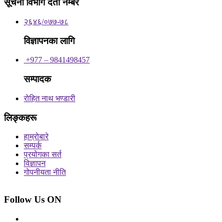
सूचना विभाग दर्ता नम्बर
२६४६/०७७-७८
विज्ञापनका लागि
+977 – 9841498457
सम्पादक
रोहित नाथ भण्डारी
लिङ्कहरू
हाम्रोबारे
सम्पर्क
प्रयोगका सर्त
विज्ञापन
गोपनीयता नीति
Follow Us ON