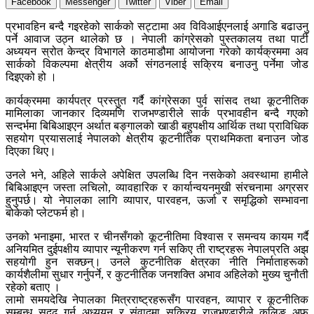
Facebook
Messenger
Twitter
Viber
Email
प्रभावहिन बन्दै गइरहेको सार्कको सट्टामा अव विविआईएनलाई अगाडि बढाउनु
पर्ने आवाज उठ्न थालेको छ । नेपाली कांग्रेसको पुस्तकालय तथा पार्टी
अध्ययन स्रोत केन्द्र विभागले काठमाडौमा आयोजना गरेको कार्यक्रममा अव
सार्कको विकल्पमा क्षेत्रीय अर्को संगठनलाई सक्रिय बनाउनु पर्नेमा जोड
दिइएको हो ।
कार्यक्रममा कार्यपत्र प्रस्तुत गर्दै कांग्रेसका पुर्व सांसद तथा कूटनीतिक
मामिलाका जानकार दिव्यमणि राजभण्डारीले सार्क प्रभावहीन बन्दै गएको
सन्दर्भमा बिबिआइएन अर्थात बङ्गालको खाडी बहुपक्षीय आर्थिक तथा प्राविधिक
सहयोग प्रयासलाई नेपालको क्षेत्रीय कूटनीतिक प्राथमिकता बनाउन जोड
दिएका थिए।
उनले भने, अहिले सार्कले अपेक्षित उपलब्धि दिन नसकेको अवस्थामा हामीले
बिबिआइएन जस्ता लचिलो, व्यावहारिक र कार्यान्वयनमुखी संरचनामा अग्रसर
हुनुपर्छ। यो नेपालका लागि व्यापार, पारवहन, ऊर्जा र समृद्धिको सम्भावना
बोकेको प्लेटफर्म हो।
उनको भनाइमा, भारत र चीनसँगको कूटनीतिमा विश्वास र समन्वय कायम गर्दै
अनियमित दुईपक्षीय व्यापार न्यूनीकरण गर्न सकिए ती राष्ट्रहरू नेपालप्रति अझ
सहयोगी हुन सक्छन्। उनले कुटनीतिक क्षेत्रका नीति निर्माताहरूको
कार्यशैलीमा सुधार गर्नुपर्ने, र कुटनीतिक जनशक्ति अभाव अहिलेको मुख्य चुनौती
रहेको बताए ।
लामो समयदेखि नेपालका मित्रराष्ट्रहरूसँग पारवहन, व्यापार र कूटनीतिक
सम्बन्ध सुदृढ गर्न अध्ययन र संवादमा सक्रिय राजभण्डारीले कुलिङ अफ