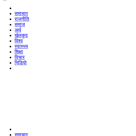
समाचार
राजनीति
समाज
अर्थ
खेलकुद
विश्व
स्वास्थ्य
शिक्षा
विचार
भिडियाे
समाचार