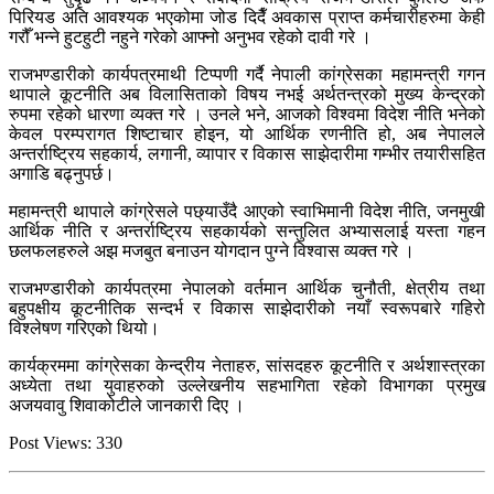
पिरियड अति आवश्यक भएकोमा जोड दिदैँ अवकास प्राप्त कर्मचारीहरुमा केही
गरौँ भन्ने हुटहुटी नहुने गरेको आफ्नो अनुभव रहेको दावी गरे ।
राजभण्डारीको कार्यपत्रमाथी टिप्पणी गर्दै नेपाली कांग्रेसका महामन्त्री गगन
थापाले कूटनीति अब विलासिताको विषय नभई अर्थतन्त्रको मुख्य केन्द्रको
रुपमा रहेको धारणा व्यक्त गरे । उनले भने, आजको विश्वमा विदेश नीति भनेको
केवल परम्परागत शिष्टाचार होइन, यो आर्थिक रणनीति हो, अब नेपालले
अन्तर्राष्ट्रिय सहकार्य, लगानी, व्यापार र विकास साझेदारीमा गम्भीर तयारीसहित
अगाडि बढ्नुपर्छ।
महामन्त्री थापाले कांग्रेसले पछ्याउँदै आएको स्वाभिमानी विदेश नीति, जनमुखी
आर्थिक नीति र अन्तर्राष्ट्रिय सहकार्यको सन्तुलित अभ्यासलाई यस्ता गहन
छलफलहरुले अझ मजबुत बनाउन योगदान पुग्ने विश्वास व्यक्त गरे ।
राजभण्डारीको कार्यपत्रमा नेपालको वर्तमान आर्थिक चुनौती, क्षेत्रीय तथा
बहुपक्षीय कूटनीतिक सन्दर्भ र विकास साझेदारीको नयाँ स्वरूपबारे गहिरो
विश्लेषण गरिएको थियो।
कार्यक्रममा कांग्रेसका केन्द्रीय नेताहरु, सांसदहरु कूटनीति र अर्थशास्त्रका
अध्येता तथा युवाहरुको उल्लेखनीय सहभागिता रहेको विभागका प्रमुख
अजयवावु शिवाकोटीले जानकारी दिए ।
Post Views:
330