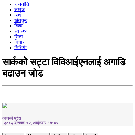
राजनीति
समाज
अर्थ
खेलकुद
विश्व
स्वास्थ्य
शिक्षा
विचार
भिडियाे
सार्कको सट्टा विविआईएनलाई अगाडि
बढाउन जोड
आजको प्रेस
२०८२ श्रावण १२, आईतवार १५:०५