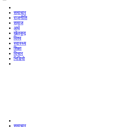
समाचार
राजनीति
समाज
अर्थ
खेलकुद
विश्व
स्वास्थ्य
शिक्षा
विचार
भिडियाे
समाचार