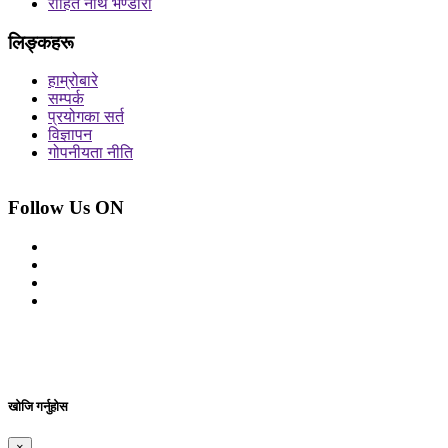
रोहित नाथ भण्डारी
लिङ्कहरू
हाम्रोबारे
सम्पर्क
प्रयोगका सर्त
विज्ञापन
गोपनीयता नीति
Follow Us ON
© 2026 सर्वाधिकार शुरक्षित आजको प्रेस
Site By: Appharu
खोजि गर्नुहोस
×