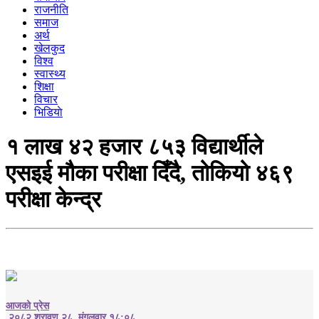
राजनीति
समाज
अर्थ
खेलकुद
विश्व
स्वास्थ्य
शिक्षा
विचार
भिडियाे
१ लाख ४२ हजार ८५३ विद्यार्थीले
एसइई मौका परीक्षा दिँदै, तोकियो ४६९
परीक्षा केन्द्र
आजको प्रेस
२०८२ श्रावण २८, मंगलवार १८:०८