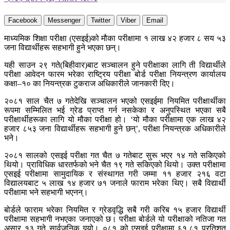
Facebook
Messenger
Twitter
Viber
Email
माध्यमिक शिक्षा परीक्षा (एसइई)को मौका परीक्षामा १ लाख ४२ हजार ८ सय ५३
जना विद्यार्थीहरू सहभागी हुने भएका छन्।
यही साउन २९ गते(बिहीवार)बाट सञ्चालन हुने परीक्षाका लागि ती विद्यार्थीले
परीक्षा आवेदन फारम भरेका राष्ट्रिय परीक्षा बोर्ड परीक्षा नियन्त्रण कार्यालय
कक्षा–१० का नियन्त्रक टुकराज अधिकारीले जानकारी दिए।
२०८१ साल चैत ७ गतेदेखि सञ्चालन भएको एसइईमा नियमित परीक्षार्थीका
रूपमा सम्मिलित भई ग्रेड प्राप्त गर्न नसकेका र अनुपस्थित भएका सबै
परीक्षार्थीहरूका लागि यो मौका परीक्षा हो। ‘यो मौका परीक्षामा एक लाख ४२
हजार ८५३ जना विद्यार्थीहरू सहभागी हुने छन्’, परीक्षा नियन्त्रक अधिकारीले
भने।
२०८१ सालको एसइई परीक्षा गत चैत ७ गतेबाट सुरू भएर १४ गते सकिएको
थियो। प्राविधिक धारतर्फको भने चैत १९ गते सकिएको थियो। उक्त परीक्षामा
एसइई परीक्षामा सामुदायिक र संस्थागत गरी जम्मा ११ हजार २१६ वटा
विद्यालयबाट ५ लाख १४ हजार ७१ जनाले फाराम भरेका थिए। सबै विद्यार्थी
परीक्षामा भने सहभागी भएनन्।
बोर्डले फाराम भरेका नियमित र ग्रेडवृद्धि सबै गरी करिब १५ हजार विद्यार्थी
परीक्षामा सहभागी नभएका जनाएको छ। परीक्षा बोर्डले यो परीक्षाको नतिजा गत
असार १३ गते सार्वजनिक गर्‍यो। ०८१ को एसइई परीक्षामा ६१.८१ प्रतिशत