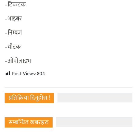
–टिकटक
–भाइबर
–निम्बज
–वीटक
–ओपोलाइभ
Post Views:
804
प्रतिक्रिया दिनुहोस !
सम्बन्धित खबरहरु