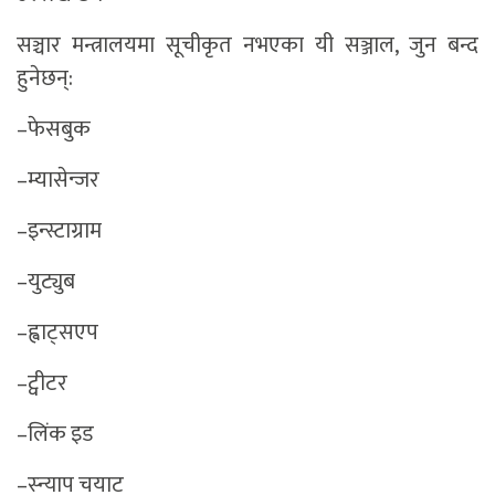
सञ्चार मन्त्रालयमा सूचीकृत नभएका यी सञ्जाल, जुन बन्द
हुनेछन्:
–फेसबुक
–म्यासेन्जर
–इन्स्टाग्राम
–युट्युब
–ह्वाट्सएप
–ट्वीटर
–लिंक इड
–स्न्याप चयाट