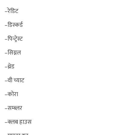
–रेडिट
–डिस्कर्ड
–पिन्ट्रेस्ट
–सिग्नल
–थ्रेड
–वी च्याट
–कोरा
–सम्ब्लर
–क्लब हाउस