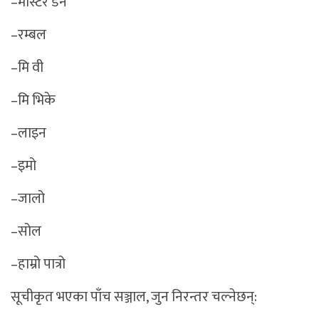
–मास्टर डन
–रम्बल
–मि वी
–मि भिके
–लाइन
–इमो
–जालो
–सोल
–हाम्रो पात्रो
सूचीकृत भएका पाँच सञ्जाल, जुन निरन्तर चल्नेछन्: