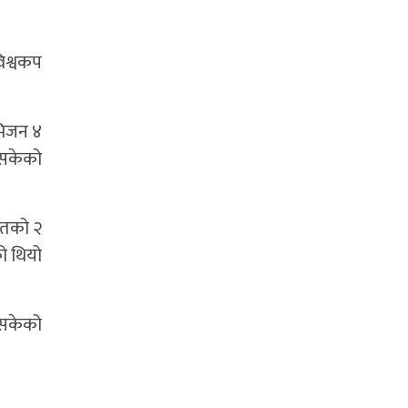
िश्वकप
भिजन ४
 सकेको
ितको २
ो थियो
इसकेको