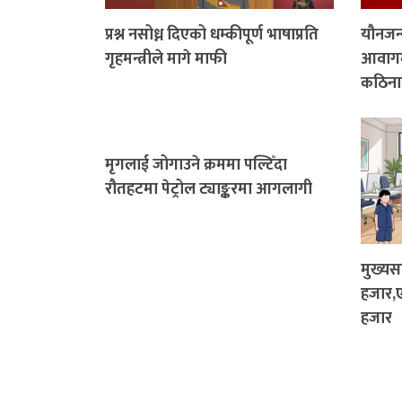
प्रश्न नसोध्न दिएको धम्कीपूर्ण भाषाप्रति
यौनजन्य
गृहमन्त्रीले मागे माफी
आवागमन
कठिनाइ
मृगलाई जोगाउने क्रममा पल्टिँदा
रौतहटमा पेट्रोल ट्याङ्करमा आगलागी
मुख्य
हजार,
हजार