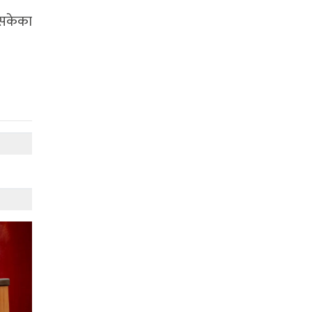
िसकेका