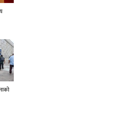
षय
जनाको