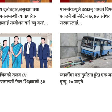
 दुर्व्यवहार,असुरक्षा तथा
माननीयज्यूले उठाउनु भएको वि
सम्बन्धी व्यावहारिक
एकदमै सेन्सिटिभ छ, प्रश्न सोधेर
लाई सम्बोधन गर्न ‘ब्लु बस’…
सरकारलाई…
सचिवको तलब ८४
ग्वार्कोमा बस दुर्घटना हुँदा एक 
एसएलसी फेल शिक्षकको ३४
मृत्यु, १० घाइते