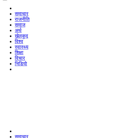
समाचार
राजनीति
समाज
अर्थ
खेलकुद
विश्व
स्वास्थ्य
शिक्षा
विचार
भिडियाे
समाचार