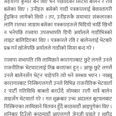
सहयोगी कुमार बेन थिए भने पछाडिको सिटमा बालेन र रवि
बसेका थिए । उनीहरु बसेको गाडी पत्रकारलाई बेवास्तागरी
हुँइकिन लागेको थियो । तर, उनीहरुकै समाचार संकलनका
लागि रातभर जाग्राम बसेका पत्रकारहरुले भिडियो चाहिँ खिचौं
न भनेपछि रास्वपा उपसभापति डिपी अर्यालले गाडीभित्रको
लाइट बालिदिएका थिए । पत्रकारले रवि र बालेनलाई भेटबारे
प्रश्न गर्न खोजेपछि अर्यालले गाडीको सिसा बन्द गरे ।
रास्वपा सभापति रवि लामिछाने कारागारबाट छुटे लगत्तै उनले
राजनीतिक भेटघाटलाई तिब्र बनाएका हुन् । आफू छुटे लगत्तै
उनले बालेनसँग भेट्न चाहेपनि त्यो भने सम्भव भएन । नख्खु
कारागारबाट निस्किएलगत्तै उनले विभिन्न राजनीतिक भेटवार्ता
र पार्टी गतिविधि बाक्लो बनाउँदै सोमबार राती मात्रै बालेन
साहसँग भेटवार्ता गरे । गत शुक्रबार उच्च अदालत बुटवलबाट
निस्किएका लामिछाने चितवन हुँदै काठमाडौं आइपुगेका थिए ।
शनिबार दिउँसो काठमाडौं आएलगत्तै जेनजी घाइते र शहीद