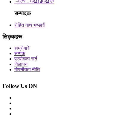
+977 – 9841498457
सम्पादक
रोहित नाथ भण्डारी
लिङ्कहरू
हाम्रोबारे
सम्पर्क
प्रयोगका सर्त
विज्ञापन
गोपनीयता नीति
Follow Us ON
© 2026 सर्वाधिकार शुरक्षित आजको प्रेस
Site By: Appharu