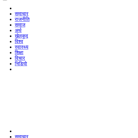
समाचार
राजनीति
समाज
अर्थ
खेलकुद
विश्व
स्वास्थ्य
शिक्षा
विचार
भिडियाे
समाचार