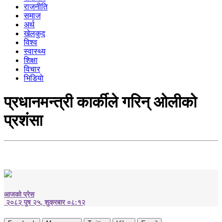
राजनीति
समाज
अर्थ
खेलकुद
विश्व
स्वास्थ्य
शिक्षा
विचार
भिडियाे
प्रधानमन्त्री कार्कीले गरिन् ओलीको
प्रशंसा
आजको प्रेस
२०८२ पुष २५, शुक्रबार ०८:१२