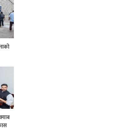
जनाको
क्याब
िकास