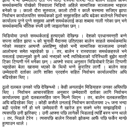
झापा ५ मा उम्मेदवारी दर्ता गर्न जाँदा रास्वपा वरिष्ठ नेता बालेन शाहले आफ्नै
समर्थकमाथि पोखेको रिसवाला भिडियो अहिले सामाजिक सञ्जालमा भाइरल
बनेको छ । कालो दौरा सुरुवाल, कालो टोपी र कालै चस्मामा सजिएर झापा
निर्वाचन कार्यालयतिर समर्थकको ठूलो समुहसहित अघि बढेका बालेनले निर्वाचन
कार्यालय पुग्ने पुग्ने समुहमा आफ्नै समर्थकलाई कडा शब्दमा गाली गरेका छन् भने
समर्थकमाथि भौतिक रुपमै उनी जाइलागेका छन् ।
भिडियोमा उनले समथर्कलाई हुत्याएको देखिन्छ । देशको प्रधानमन्त्री बन्ने
सपना सहित झापा ५ को चुनावी मैदानमा उत्रिएका बालेन साहले समर्थकमाथि
गरेको व्यवहार अत्यन्तै असहिष्णु रहेको भन्दै सामाजिक सञ्जालमा उनको
आलोचना समेत भइरहेको छ । तर, बालेन र रास्वपाका समर्थकहरुले भने
यसलाई उचाल्नुको कुनै अर्थ नभएको भन्दै त्यतिबेलाको परिस्थिती बुझेर मात्रै
टिका टिप्पणी गर्न भनेका छन् । आफ्नो स्वाद अनुसार भिडियोबारे टिका टिप्पणी
भइरहेका बेला खासमा भएको के थियो भन्ने कुरातिर लागौं । बालेन साह
उम्मेदवारी दर्ताका लागि शक्ति प्रदर्शन सहित निर्वाचन कार्यालयतिर अघि
बढिरहेका थिए ।
ठूलो दलबल उनको पछि देखिन्थ्यो । केही अनलाईन मिडियाहरु उनका अघिपछि
थिए । निर्वाचन आचारसंहिता अनुसार उम्मेदवारी दर्ताका लागि निर्वाचन
कार्यालयमा ठूलो दलबलसहित जान मिल्ने थिएन । तर, बालेन दलबलसहित
अघि बढिरहेका थिए । कोही कसैले उनलाई निर्वाचन कार्यालयमा २५ जना भन्दा
बढी प्रवेश गर्ने हो भने उम्मेदवारी नै खारेज हुन सक्ने भनेर सम्झाइदियो ।
त्यसपछि उनी झस्किए । उनी आफ्ना पछि लागेको भिडलाई त्यहिँ बस्न भन्न थाले
। तर, भिडले टेरेन । त्यसपछि बालेन रिसको झोकमा आफैं पछि फर्केर मान्छे
हुत्याउन थाले ।