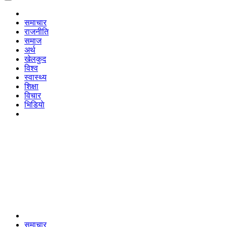
समाचार
राजनीति
समाज
अर्थ
खेलकुद
विश्व
स्वास्थ्य
शिक्षा
विचार
भिडियाे
समाचार