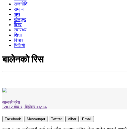
राजनीति
समाज
अर्थ
खेलकुद
विश्व
स्वास्थ्य
शिक्षा
विचार
भिडियाे
बालेनको रिस
आजको प्रेस
२०८२ माघ ९, बिहीबार ०६:५८
Facebook
Messenger
Twitter
Viber
Email