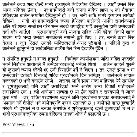
बालेनले कडा शब्द बोल्दै मान्छे हुत्याएको भिडियोमा देखिन्छ । त्यहाँ उनले रिस
थाम्न सकेका छैनन् । प्रधानमन्त्री बन्ने सपना बोकेर झापा ५ को मैदानमा
उत्रिएका बालेन संयमित देखिनुपर्ने हो । तर, उनी आफै मान्छे हुत्याउन लागेको
देखियो । भावी प्रधानमन्त्रीका रुपमा हेरिएका बालेनले आफ्ना समर्थकलाई
अलि परै शान्त सम्बोधन गरेर भन्न सक्थे तपाईँहरु यहिँ बस्नुहोस् हामी उम्मेदवारी
दर्ता गरेर आउँछौं । प्रधानमन्त्री बन्ने योजना सहित अघि बढेका नेताले शान्त
भावमा यति भन्दा उनका समर्थकले नमान्ने कुरै थिए । तर, उनले कडा रिस
देखाए । जुन रिसले उनको व्यक्तित्वलाई असर पु¥यायो । पहिलो कुरा त
बालेनले बुझ्नुपर्ने हो सार्वजनिक ठाउँमा मैले रिस देखाउँन हुँदैन ।
म संयमित हुनुपर्छ म शान्त हुनुपर्छ । निर्वाचन कार्यालयमा जाँदा शक्ति प्रदर्शन
नगर्न निर्वाचन आयोगले नै उम्मेदवारहरुलाई भनेको थियो । बालेन साहले शुरुमै
यो कुराको ख्याल गरेको भए उनी रिसाउँन पर्ने नै थिएन । तर, उनले झापा ५ मा
उम्मेदवारी दर्ताको दिनलाई शक्ति प्रदर्शनको दिन सम्झिए । बालेनको माहोल
गज्जबको छ भन्ने बनाउँन खोजे । जसका लागि झापा भन्दा बाहिरका धेरै समर्थक
र शुभेच्छुकलाई पनि त्यहाँ उतारिएको भन्ने आरोप अन्य विपक्षी पार्टीहरुले
लगाइहेका छन् । त्यो आरोपमा सत्यता छ या छैन बालेन र रास्वपाले नै जान्ने
कुरा भयो । तर, शक्ति प्रदर्शनमा उत्रने अनि प्रदर्शनमा आएका समर्थकलाई नै
अपमान गर्ने शैलीले भने बालेनप्रति प्रश्न उठाएको छ । बालेनले मान्छे हुत्याउँदै
गरेको यो दृश्यले न त उनका समर्थक र शुभेच्छुकलाई खुसी तुल्याएको छ न त
भावी प्रधानमन्त्रीका रुपमा हेरिएका उनको ओज नै बढाएको छ ।
Post Views:
176