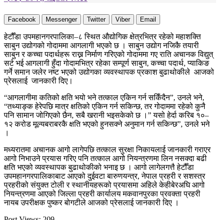
Facebook
Messenger
Twitter
Viber
Email
हेटौँडा उपमहानगरपालिका–८ स्थित औद्योगिक क्षेत्रभित्र रहेको महाशक्ति
साबुन उद्योगको गोदाममा आगलागी भएको छ । साबुन उद्योग नजिकै तयारी
साबुन र कच्चा पदार्थहरू राख्न निर्माण गरिएको गोदाममा गए राति अचानक विद्युत्
सर्ट भई आगलागी हुँदा गोदामभित्र रहेका सम्पूर्ण साबुन, कच्चा पदार्थ, प्याकिङ
गर्ने समान जलेर नष्ट भएको उद्योगका व्यवस्थापक प्रकाश बुढाथोकीले आजको
प्रेसलाई जानकारी दिए।
“आगलागीमा कतिको क्षति भयो भने तत्काल एकिन गर्न सकिँदैन”, उनले भने,
“तथ्याङ्क हेरेपछि मात्र क्षतिको एकिन गर्न सकिन्छ, तर गोदाममा रहेको कुनै
पनि सामान जोगिएको छैन, सबै खरानी भइसकेको छ ।” यसो हेर्दा करिब १०–
१२ करोड मूल्यबराबरकै क्षति भएको हुनसक्ने अनुमान गर्न सकिन्छ”, उनले भने
।
मध्यरातमा अचानक आगो लागेपछि तत्काल सुरक्षा निकायलाई जानकारी गराएर
आगो निभाउने प्रयास गरिए पनि तत्काल आगो नियन्त्रणमा लिन नसक्दा बढी
क्षति भएको व्यवस्थापक बुढाथोकीको भनाइ छ । आगो लागेलगत्तै हेटौँडा
उपमहानगरपालिकाबाट आएको दुईवटा बारुणयन्त्र, नेपाल प्रहरी र सशस्त्र
प्रहरीको संयुक्त टोली र स्थानीयहरूको प्रयासमा अहिले केहीबेरअघि आगो
नियन्त्रणमा आएको जिल्ला प्रहरी कार्यालय मकवानपुरका प्रवक्ता प्रहरी
नायब उपरीक्षक पुष्कर बोगटीले आजको प्रेसलाई जानकारी दिए ।
Post Views:
209