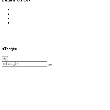
© 2026 सर्वाधिकार शुरक्षित आजको प्रेस
Site By: Appharu
खोजि गर्नुहोस
×