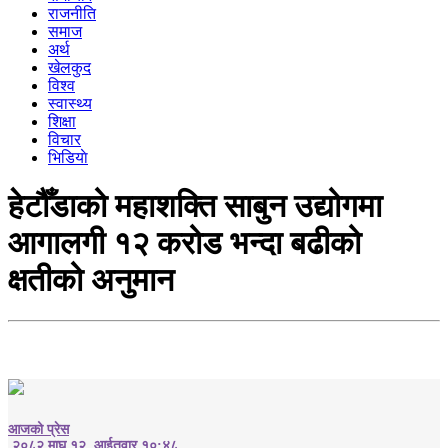
राजनीति
समाज
अर्थ
खेलकुद
विश्व
स्वास्थ्य
शिक्षा
विचार
भिडियाे
हेटौँडाको महाशक्ति साबुन उद्योगमा
आगालगी १२ करोड भन्दा बढीको
क्षतीको अनुमान
आजको प्रेस
२०८२ माघ १२, आईतवार १०:४८