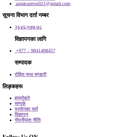
aajakopress021@gmail.com
सूचना विभाग दर्ता नम्बर
२६४६/०७७-७८
विज्ञापनका लागि
+977 – 9841498457
सम्पादक
रोहित नाथ भण्डारी
लिङ्कहरू
हाम्रोबारे
सम्पर्क
प्रयोगका सर्त
विज्ञापन
गोपनीयता नीति
Follow Us ON