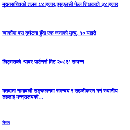
मुख्यसचिवको तलब ८४ हजार,एसएलसी फेल शिक्षकको ३४ हजार
ग्वार्कोमा बस दुर्घटना हुँदा एक जनाको मृत्यु, १० घाइते
लिट्मसको ‘पावर पार्टनर्स मिट २०८३’ सम्पन्न
मतदाता नामावली सङ्कलनमा समन्वय र सहजीकरण गर्न स्थानीय
तहलाई मन्त्रालयको…
विचार