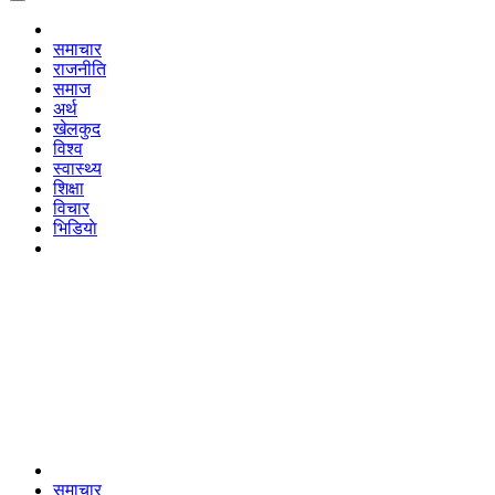
समाचार
राजनीति
समाज
अर्थ
खेलकुद
विश्व
स्वास्थ्य
शिक्षा
विचार
भिडियाे
समाचार