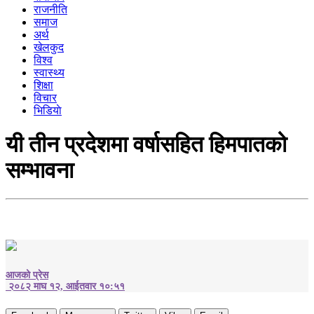
राजनीति
समाज
अर्थ
खेलकुद
विश्व
स्वास्थ्य
शिक्षा
विचार
भिडियाे
यी तीन प्रदेशमा वर्षासहित हिमपातको
सम्भावना
आजको प्रेस
२०८२ माघ १२, आईतवार १०:५१