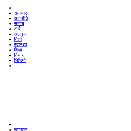
समाचार
राजनीति
समाज
अर्थ
खेलकुद
विश्व
स्वास्थ्य
शिक्षा
विचार
भिडियाे
समाचार