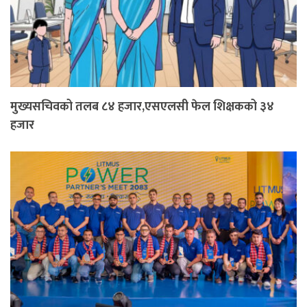
मुख्यसचिवको तलब ८४ हजार,एसएलसी फेल शिक्षकको ३४
हजार