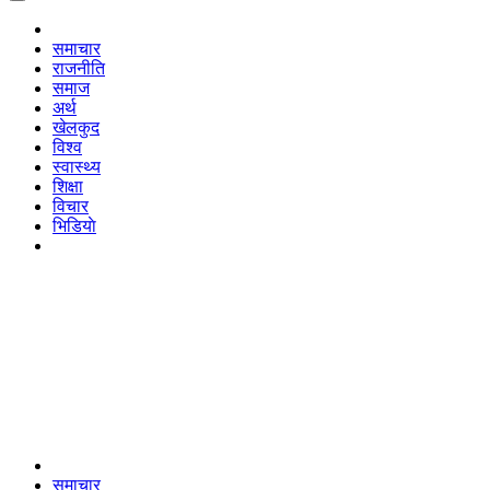
समाचार
राजनीति
समाज
अर्थ
खेलकुद
विश्व
स्वास्थ्य
शिक्षा
विचार
भिडियाे
समाचार