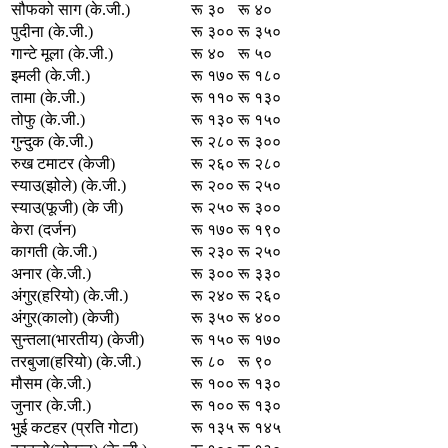
सौफको साग (के.जी.)
रू ३०
रू ४०
पुदीना (के.जी.)
रू ३००
रू ३५०
गान्टे मूला (के.जी.)
रू ४०
रू ५०
इमली (के.जी.)
रू १७०
रू १८०
तामा (के.जी.)
रू ११०
रू १३०
तोफु (के.जी.)
रू १३०
रू १५०
गुन्दुक (के.जी.)
रू २८०
रू ३००
रुख टमाटर (केजी)
रू २६०
रू २८०
स्याउ(झोले) (के.जी.)
रू २००
रू २५०
स्याउ(फूजी) (के जी)
रू २५०
रू ३००
केरा (दर्जन)
रू १७०
रू १९०
कागती (के.जी.)
रू २३०
रू २५०
अनार (के.जी.)
रू ३००
रू ३३०
अंगुर(हरियो) (के.जी.)
रू २४०
रू २६०
अंगुर(कालो) (केजी)
रू ३५०
रू ४००
सुन्तला(भारतीय) (केजी)
रू १५०
रू १७०
तरबुजा(हरियो) (के.जी.)
रू ८०
रू ९०
मौसम (के.जी.)
रू १००
रू १३०
जुनार (के.जी.)
रू १००
रू १३०
भुई कटहर (प्रति गोटा)
रू १३५
रू १४५