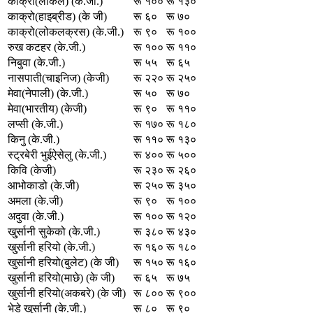
काक्रो(लोकल) (के.जी.)
रू १००
रू १३०
काक्रो(हाइब्रीड) (के जी)
रू ६०
रू ७०
काक्रो(लोकलक्रस) (के.जी.)
रू ९०
रू १००
रुख कटहर (के.जी.)
रू १००
रू ११०
निबुवा (के.जी.)
रू ५५
रू ६५
नासपाती(चाइनिज) (केजी)
रू २२०
रू २५०
मेवा(नेपाली) (के.जी.)
रू ५०
रू ७०
मेवा(भारतीय) (केजी)
रू ९०
रू ११०
लप्सी (के.जी.)
रू १७०
रू १८०
किनु (के.जी.)
रू ११०
रू १३०
स्ट्रबेरी भुईऐसेलु (के.जी.)
रू ४००
रू ५००
किवि (केजी)
रू २३०
रू २६०
आभोकाडो (के.जी)
रू २५०
रू ३५०
अमला (के.जी)
रू ९०
रू १००
अदुवा (के.जी.)
रू १००
रू १२०
खु्र्सानी सुकेको (के.जी.)
रू ३८०
रू ४३०
खु्र्सानी हरियो (के.जी.)
रू १६०
रू १८०
खुर्सानी हरियो(बुलेट) (के जी)
रू १५०
रू १६०
खुर्सानी हरियो(माछे) (के जी)
रू ६५
रू ७५
खुर्सानी हरियो(अकबरे) (के जी)
रू ८००
रू ९००
भेडे खु्र्सानी (के.जी.)
रू ८०
रू ९०