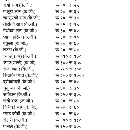
रायो साग (के.जी.)
रू १५
रू २५
पालूगो साग (के.जी.)
रू २०
रू ३५
चमसूरको साग (के.जी.)
रू २०
रू ३०
तोरीको साग (के.जी.)
रू १५
रू २५
मेथीको साग (के.जी.)
रू ३०
रू ४०
प्याज हरियो (के.जी.)
रू ३०
रू ५०
बकूला (के.जी.)
रू ५०
रू ६०
तरुल (के.जी.)
रू ६०
रू ८०
च्याउ(कन्य) (के.जी.)
रू ११०
रू १३०
च्याउ(डल्ले) (के जी)
रू ३००
रू ३५०
राजा च्याउ (के.जी.)
रू २८०
रू ३००
सिताके च्याउ (के.जी.)
रू ८००
रू १०००
ब्रोकाउली (के.जी.)
रू २०
रू ४०
चुकुन्दर (के.जी.)
रू ६०
रू ७०
सजिवन (के.जी.)
रू २५०
रू ३००
रातो बन्दा (के.जी.)
रू ६०
रू ८०
जिरीको साग (के.जी.)
रू ५०
रू ६०
ग्याठ कोबी (के.जी.)
रू ५०
रू ६०
सेलरी (के.जी.)
रू १५०
रू १८०
पार्सले (के.जी.)
रू ३५०
रू ४००