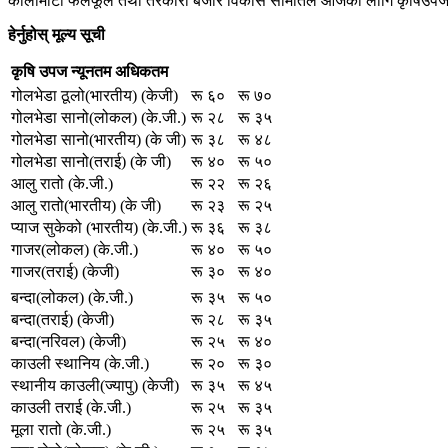
कालीमाटी फलफूल तथा तरकारी बजार विकास समितिले आजका लागि कृषिउपजको थ
हेर्नुहोस् मूल्य सूची
कृषि उपज
न्यूनतम
अधिकतम
गोलभेडा ठूलो(भारतीय) (केजी)
रू ६०
रू ७०
गोलभेडा सानो(लोकल) (के.जी.)
रू २८
रू ३५
गोलभेडा सानो(भारतीय) (के जी)
रू ३८
रू ४८
गोलभेडा सानो(तराई) (के जी)
रू ४०
रू ५०
आलु रातो (के.जी.)
रू २२
रू २६
आलु रातो(भारतीय) (के जी)
रू २३
रू २५
प्याज सुकेको (भारतीय) (के.जी.)
रू ३६
रू ३८
गाजर(लोकल) (के.जी.)
रू ४०
रू ५०
गाजर(तराई) (केजी)
रू ३०
रू ४०
बन्दा(लोकल) (के.जी.)
रू ३५
रू ५०
बन्दा(तराई) (केजी)
रू २८
रू ३५
बन्दा(नरिवल) (केजी)
रू २५
रू ४०
काउली स्थानिय (के.जी.)
रू २०
रू ३०
स्थानीय काउली(ज्यापु) (केजी)
रू ३५
रू ४५
काउली तराई (के.जी.)
रू २५
रू ३५
मूला रातो (के.जी.)
रू २५
रू ३५