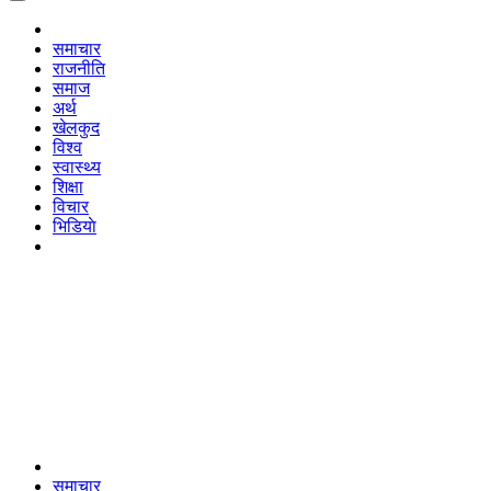
समाचार
राजनीति
समाज
अर्थ
खेलकुद
विश्व
स्वास्थ्य
शिक्षा
विचार
भिडियाे
समाचार