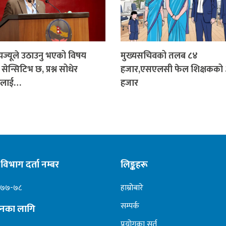
ज्यूले उठाउनु भएको विषय
मुख्यसचिवको तलब ८४
ेन्सिटिभ छ, प्रश्न सोधेर
हजार,एसएलसी फेल शिक्षकको
रलाई…
हजार
विभाग दर्ता नम्बर
लिङ्कहरू
०७७-७८
हाम्रोबारे
सम्पर्क
ापनका लागि
प्रयोगका सर्त