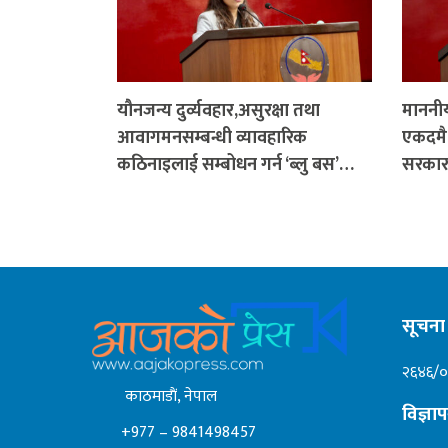
यौनजन्य दुर्व्यवहार,असुरक्षा तथा
माननीय
आवागमनसम्बन्धी व्यावहारिक
एकदमै स
कठिनाइलाई सम्बोधन गर्न ‘ब्लु बस’…
सरका
सूचना 
२६४६/
काठमाडाैं, नेपाल
विज्ञ
+977 – 9841498457