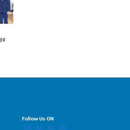
 ३४
Follow Us ON