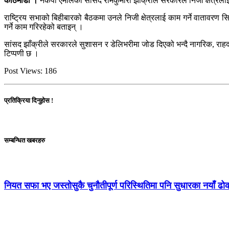
काठमाडौं ।
नेकपा एमालेकी सांसद रामकुमारी झाँक्रीले सरकारले निजी क्षेत्रलाई
राष्ट्रिय सभाको बिहीबारको बैठकमा उनले निजी क्षेत्रलाई काम गर्ने वातावरण सि
गर्ने काम गरिरहेको बताइन् ।
सांसद झाँक्रीले सरकारले सुशासन र डेलिभरीमा जोड दिएको भन्दै नागरिक, राहदान
टिप्पणी छ ।
Post Views:
186
प्रतिक्रिया दिनुहोस !
सम्बन्धित खबरहरु
नियत सफा भए जस्तोसुकै चुनौतीपूर्ण परिस्थितिमा पनि सुधारका नयाँ ढ