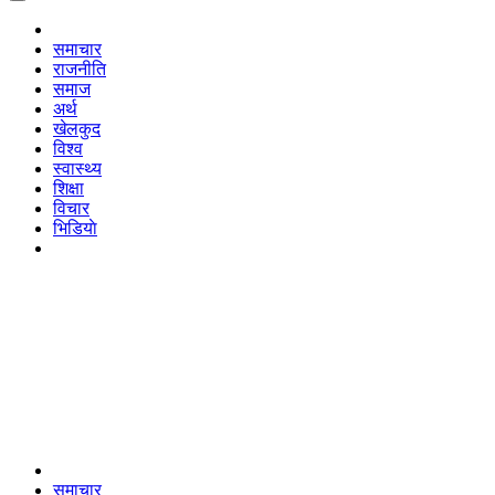
समाचार
राजनीति
समाज
अर्थ
खेलकुद
विश्व
स्वास्थ्य
शिक्षा
विचार
भिडियाे
समाचार