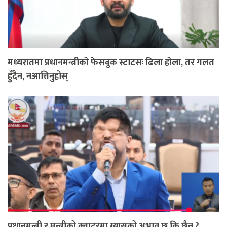
मध्यरातमा प्रधानमन्त्रीको फेसबुक स्टाटसः ढिला होला, तर गलत
हुँदैन, नआत्तिनुहोस्
प्रधानमन्त्री र मन्त्रीको क्वाटरमा ग्यासको अभाव छ कि छैन ?