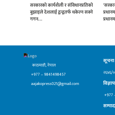
सरकारको कार्यशैली र संविधानप्रतिको
‘सरकार
बुझाइले देशलाई द्वन्द्वतर्फ धकेल्न सक्ने
प्रधानम
गगन…
प्रधानम
सूचना 
काठमाडाैं, नेपाल
२६४६/
+977 – 9841498457
विज्ञ
aajakopress021@gmail.com
+977 
सम्पा