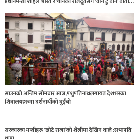
प्रधानमन्त्री शाहले भारत र चीनका राजदूतसँग ‘वान टु वान’ वार्ता…
साउनको अन्तिम सोमबार आज,पशुपतिनाथलगायत देशभरका
शिवालयहरुमा दर्शनार्थीको घुइँचो
सरकारका मन्त्रीहरू ‘छोटे राजा’को शैलीमा देखिन थाले :सभापति
थापा