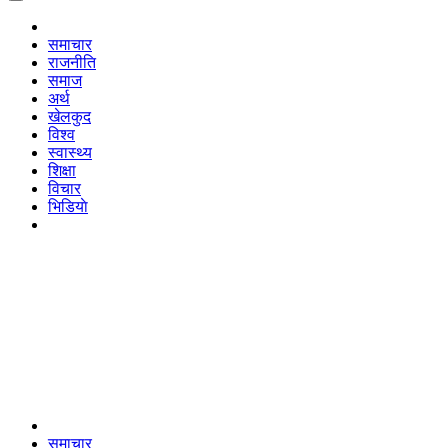
समाचार
राजनीति
समाज
अर्थ
खेलकुद
विश्व
स्वास्थ्य
शिक्षा
विचार
भिडियाे
समाचार