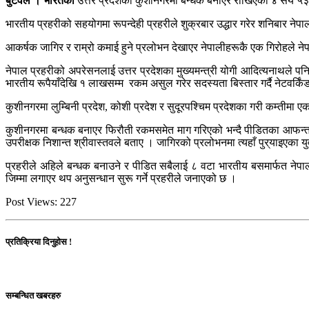
बुटवल । भारतको
उत्तर प्रदेशको कुशीनगरमा बन्धक बनाएर राखिएका ४ सय ५३ 
भारतीय प्रहरीको सहयोगमा रूपन्देही प्रहरीले शुक्रबार उद्धार गरेर शनिबार नेपा
आकर्षक जागिर र राम्रो कमाई हुने प्रलोभन देखाएर नेपालीहरूकै एक गिरोहले नेपा
नेपाल प्रहरीको अपरेसनलाई उत्तर प्रदेशका मुख्यमन्त्री योगी आदित्यनाथले पनि 
भारतीय रूपैयाँदेखि १ लाखसम्म रकम असुल गरेर सदस्यता बिस्तार गर्दै नेटवर्किं
कुशीनगरमा लुम्बिनी प्रदेश, कोशी प्रदेश र सुदूरपश्चिम प्रदेशका गरी कम्तीमा ए
कुशीनगरमा बन्धक बनाएर फिरौती रकमसमेत माग गरिएको भन्दै पीडितका आफन्तले
उपरीक्षक निशान्त श्रीवास्तवले बताए । जागिरको प्रलोभनमा त्यहाँ पुर्‌याइएका
प्रहरीले अहिले बन्धक बनाउने र पीडित सबैलाई ८ वटा भारतीय बसमार्फत नेपा
जिम्मा लगाएर थप अनुसन्धान सुरू गर्ने प्रहरीले जनाएको छ ।
Post Views:
227
प्रतिक्रिया दिनुहोस !
सम्बन्धित खबरहरु