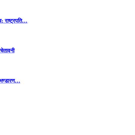
व: राष्ट्रपति…
 चेतावनी
ो भण्डारण…