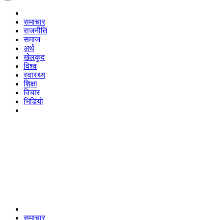
समाचार
राजनीति
समाज
अर्थ
खेलकुद
विश्व
स्वास्थ्य
शिक्षा
विचार
भिडियाे
समाचार