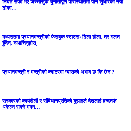
नियत सफा भए जस्तोसुकै चुनौतीपूर्ण परिस्थितिमा पनि सुधारका नयाँ
ढोका…
मध्यरातमा प्रधानमन्त्रीको फेसबुक स्टाटसः ढिला होला, तर गलत
हुँदैन, नआत्तिनुहोस्
प्रधानमन्त्री र मन्त्रीको क्वाटरमा ग्यासको अभाव छ कि छैन ?
सरकारको कार्यशैली र संविधानप्रतिको बुझाइले देशलाई द्वन्द्वतर्फ
धकेल्न सक्ने गगन…