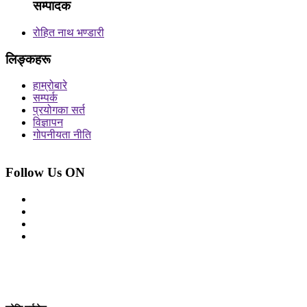
सम्पादक
रोहित नाथ भण्डारी
लिङ्कहरू
हाम्रोबारे
सम्पर्क
प्रयोगका सर्त
विज्ञापन
गोपनीयता नीति
Follow Us ON
© 2026 सर्वाधिकार शुरक्षित आजको प्रेस
Site By: Appharu