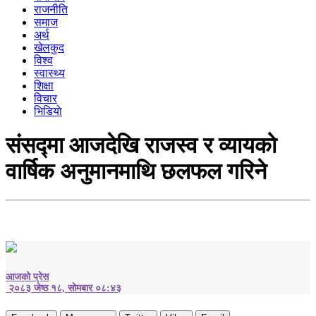
राजनीति
समाज
अर्थ
खेलकुद
विश्व
स्वास्थ्य
शिक्षा
विचार
भिडियाे
संसद्मा आजदेखि राजस्व र व्यायको
वार्षिक अनुमानमाथि छलफल गरिने
आजको प्रेस
२०८३ जेष्ठ १८, सोमबार ०८:४३