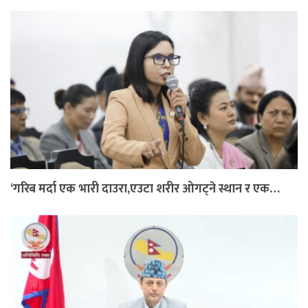
‘गरिब मर्दा एक भारी दाउरा,एउटा शरीर ओगट्ने स्थान र एक…