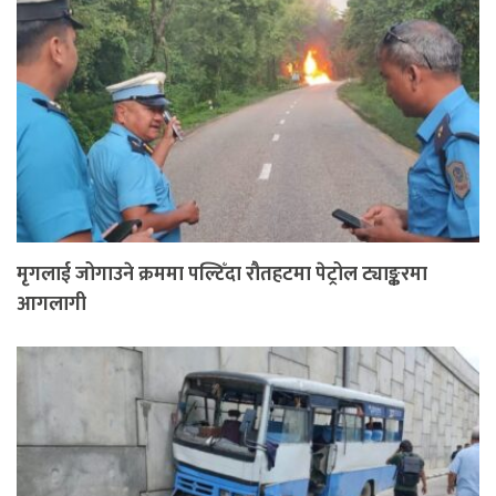
मृगलाई जोगाउने क्रममा पल्टिँदा रौतहटमा पेट्रोल ट्याङ्करमा
आगलागी