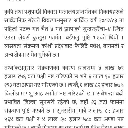
कृषि तथा पशुपन्छी विकास मन्त्रालयअन्तर्गतका निकायहरूले
सार्वजनिक गरेको विवरणअनुसार आर्थिक वर्ष २०८२/८३ मा
पहिलो पटक गत चैत ४ गते झापाको सुन्दरहरैँचा–४ स्थित
एउटा लेयर्स कुखुरा फार्ममा बर्डफ्लु पुष्टि भएको थियो ।
त्यसयता संक्रमण कोशी प्रदेशबाट फैलिँदै मधेश, बागमती र
अन्य क्षेत्रमा समेत पुगेको छ ।
तथ्यांकअनुसार संक्रमणका कारण हालसम्म ४ लाख ७९
हजार १५६ वटा पक्षी नष्ट गरिएको छ भने ६ लाख ९४ हजार
१९३ वटा अण्डा नष्ट गरिएको छ । त्यस्तै, १ लाख ८२ हजार ७७५
किलोग्राम पशु आहारसमेत नष्ट गरिएको छ । सबैभन्दा बढी
प्रभावित जिल्ला सुनसरी रहेको छ, जहाँ २३ वटा फार्ममा
संक्रमण पुष्टि भएको छ । सुनसरीमा मात्रै २ लाख ८५ हजार
५६४ वटा पक्षी र ४ लाख २७ हजार ५८० वटा अण्डा नष्ट
गरिएको छ । त्यस्तै मोरङमा ११ वटा फार्म प्रभावित हुँदा १ लाख