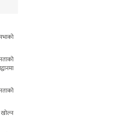
धिसभाको
 जनताको
द्वानमा
 जनताको
ल खोल्न