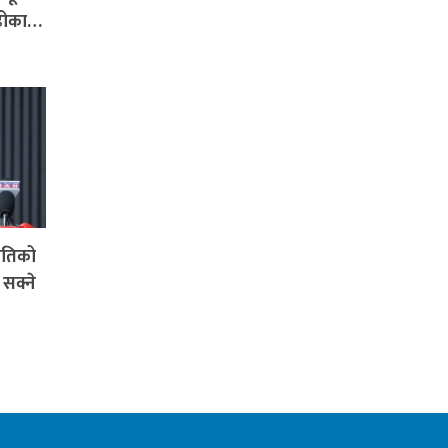
 ढोका…
रतिको
 सक्ने