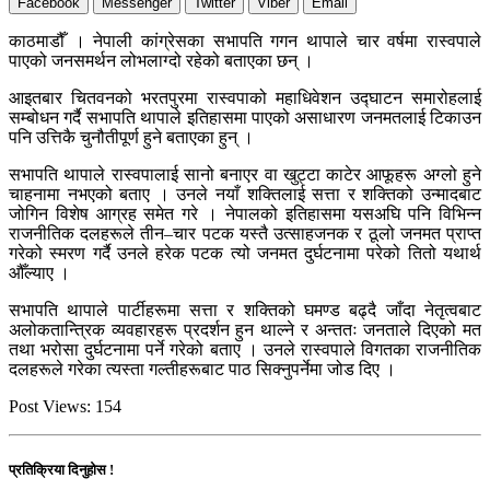
Facebook
Messenger
Twitter
Viber
Email
काठमाडौँ । नेपाली कांग्रेसका सभापति गगन थापाले चार वर्षमा रास्वपाले
पाएको जनसमर्थन लोभलाग्दो रहेको बताएका छन् ।
आइतबार चितवनको भरतपुरमा रास्वपाको महाधिवेशन उद्घाटन समारोहलाई
सम्बोधन गर्दै सभापति थापाले इतिहासमा पाएको असाधारण जनमतलाई टिकाउन
पनि उत्तिकै चुनौतीपूर्ण हुने बताएका हुन् ।
सभापति थापाले रास्वपालाई सानो बनाएर वा खुट्टा काटेर आफूहरू अग्लो हुने
चाहनामा नभएको बताए । उनले नयाँ शक्तिलाई सत्ता र शक्तिको उन्मादबाट
जोगिन विशेष आग्रह समेत गरे । नेपालको इतिहासमा यसअघि पनि विभिन्न
राजनीतिक दलहरूले तीन–चार पटक यस्तै उत्साहजनक र ठूलो जनमत प्राप्त
गरेको स्मरण गर्दै उनले हरेक पटक त्यो जनमत दुर्घटनामा परेको तितो यथार्थ
औँल्याए ।
सभापति थापाले पार्टीहरूमा सत्ता र शक्तिको घमण्ड बढ्दै जाँदा नेतृत्वबाट
अलोकतान्त्रिक व्यवहारहरू प्रदर्शन हुन थाल्ने र अन्ततः जनताले दिएको मत
तथा भरोसा दुर्घटनामा पर्ने गरेको बताए । उनले रास्वपाले विगतका राजनीतिक
दलहरूले गरेका त्यस्ता गल्तीहरूबाट पाठ सिक्नुपर्नेमा जोड दिए ।
Post Views:
154
प्रतिक्रिया दिनुहोस !