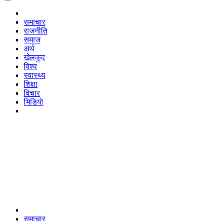
समाचार
राजनीति
समाज
अर्थ
खेलकुद
विश्व
स्वास्थ्य
शिक्षा
विचार
भिडियाे
समाचार