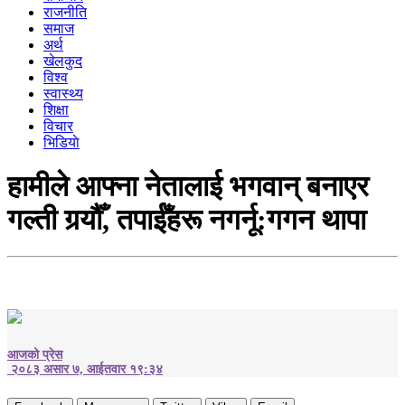
राजनीति
समाज
अर्थ
खेलकुद
विश्व
स्वास्थ्य
शिक्षा
विचार
भिडियाे
हामीले आफ्ना नेतालाई भगवान् बनाएर
गल्ती गर्‍यौँ, तपाईँहरू नगर्नू:गगन थापा
आजको प्रेस
२०८३ असार ७, आईतवार १९:३४