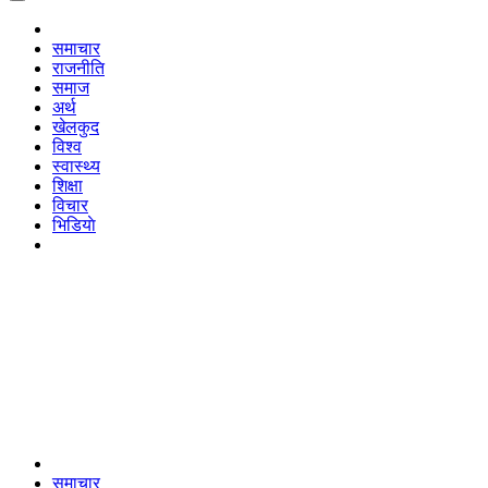
समाचार
राजनीति
समाज
अर्थ
खेलकुद
विश्व
स्वास्थ्य
शिक्षा
विचार
भिडियाे
समाचार