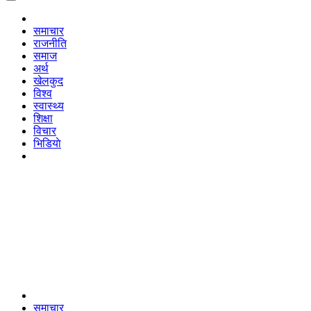
समाचार
राजनीति
समाज
अर्थ
खेलकुद
विश्व
स्वास्थ्य
शिक्षा
विचार
भिडियाे
समाचार