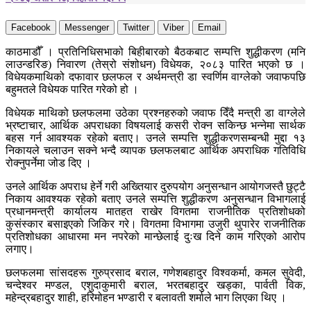
Facebook
Messenger
Twitter
Viber
Email
काठमाडौँ । प्रतिनिधिसभाको बिहीबारको बैठकबाट सम्पत्ति शुद्धीकरण (मनि
लाउन्डरिङ) निवारण (तेस्रो संशोधन) विधेयक, २०८३ पारित भएको छ ।
विधेयकमाथिको दफावार छलफल र अर्थमन्त्री डा स्वर्णिम वाग्लेको जवाफपछि
बहुमतले विधेयक पारित गरेको हो ।
विधेयक माथिको छलफलमा उठेका प्रश्नहरुको जवाफ दिँदै मन्त्री डा वाग्लेले
भ्रष्टाचार, आर्थिक अपराधका विषयलाई कसरी रोक्न सकिन्छ भन्नेमा सार्थक
बहस गर्न आवश्यक रहेको बताए। उनले सम्पत्ति शुद्धीकरणसम्बन्धी मुद्दा १३
निकायले चलाउन सक्ने भन्दै व्यापक छलफलबाट आर्थिक अपराधिक गतिविधि
रोक्नुपर्नेमा जोड दिए ।
उनले आर्थिक अपराध हेर्ने गरी अख्तियार दुरुपयोग अनुसन्धान आयोगजस्तै छुट्टै
निकाय आवश्यक रहेको बताए उनले सम्पत्ति शुद्धीकरण अनुसन्धान विभागलाई
प्रधानमन्त्री कार्यालय मातहत राखेर विगतमा राजनीतिक प्रतिशोधको
कुसंस्कार बसाइएको जिकिर गरे। विगतमा विभागमा उजुरी थुपारेर राजनीतिक
प्रतिशोधका आधारमा मन नपरेको मान्छेलाई दुःख दिने काम गरिएको आरोप
लगाए।
छलफलमा सांसदहरू गुरुप्रसाद बराल, गणेशबहादुर विश्वकर्मा, कमल सुवेदी,
चन्देश्वर मण्डल, एशुदाकुमारी बराल, भरतबहादुर खड्का, पार्वती विक,
महेन्द्रबहादुर शाही, हरिमोहन भण्डारी र बलावती शर्माले भाग लिएका थिए ।