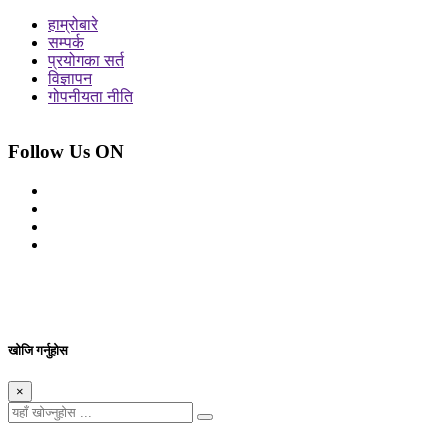
हाम्रोबारे
सम्पर्क
प्रयोगका सर्त
विज्ञापन
गोपनीयता नीति
Follow Us ON
© 2026 सर्वाधिकार शुरक्षित आजको प्रेस
Site By: Appharu
खोजि गर्नुहोस
×