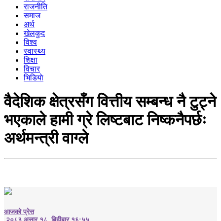
राजनीति
समाज
अर्थ
खेलकुद
विश्व
स्वास्थ्य
शिक्षा
विचार
भिडियाे
वैदेशिक क्षेत्रसँग वित्तीय सम्बन्ध नै टुट्ने
भएकाले हामी ग्रे लिष्टबाट निष्कनैपर्छः
अर्थमन्त्री वाग्ले
आजको प्रेस
२०८३ असार १८, बिहीबार १६:५५