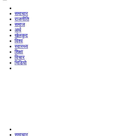
समाचार
राजनीति
समाज
अर्थ
खेलकुद
विश्व
स्वास्थ्य
शिक्षा
विचार
भिडियाे
समाचार