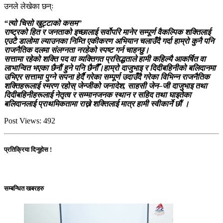
उनले लेखेका छन्ः
“त्यो चिसो खुट्टाको कसम”
राष्ट्रको हित र जनताको इच्छालाई सर्वोपरि मानेर सम्पूर्ण वैकल्पिक शक्तिलाई
एउटै डालोमा ल्याउनका निम्ति एकीकरण अभियान चलाउँदै गर्दा हाम्रो कुनै पनि
राजनैतिक दलमा संलग्नता नरहेको स्पष्ट गर्न चाहन्छु।
सत्तामा रहेको शक्ति पद वा व्यक्तिगत प्रसिद्धताले हामी कहिल्यै आकर्षित वा
लाभान्वित भएका छैनौं हुने पनि छैनौँ।हाम्रो दाजुभाइ र दिदीबहिनीको बलिदानमा
उभिएर सत्तामा पुग्ने सपना हेर्दै गरेका सम्पूर्ण उदाउँदै गरेका विभिन्न राजनैतिक
शक्तिहरूलाई स्मरण रहोस् जेन्जीको जनादेश, साहसी जेन–जी दाजुभाइ तथा
दिदीबहिनीहरूलाई नेतृत्व र सम्मानजनक स्थान र सहिद तथा घाइतेका
बलिदानलाई प्राथमिकतामा राख्ने शक्तिलाई मात्र हामी स्वीकार्ने छौं ।
Post Views:
492
प्रतिक्रिया दिनुहोस !
सम्बन्धित खबरहरु