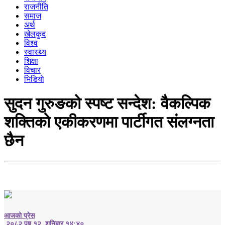
राजनीति
समाज
अर्थ
खेलकुद
विश्व
स्वास्थ्य
शिक्षा
विचार
भिडियाे
सुदन गुरुङको स्पष्ट सन्देश: वैकल्पिक
शक्तिको एकीकरणमा पार्टीगत संलग्नता
छैन
आजको प्रेस
२०८२ पुष १२, शनिबार १४:४०