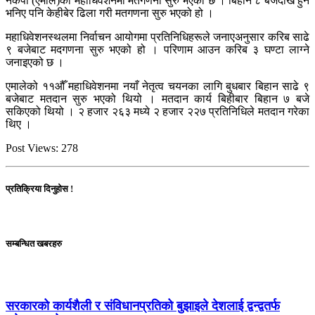
नेकपा (एमाले)को महाधिवेशनमा मतगणना सुरु भएको छ । बिहान ८ बजेदेखि हुने
भनिए पनि केहीबेर ढिला गरी मतगणना सुरु भएको हो ।
महाधिवेशनस्थलमा निर्वाचन आयोगमा प्रतिनिधिहरूले जनाएअनुसार करिब साढे
९ बजेबाट मदगणना सुरु भएको हो । परिणाम आउन करिब ३ घण्टा लाग्ने
जनाइएको छ ।
एमालेको ११औँ महाधिवेशनमा नयाँ नेतृत्व चयनका लागि बुधबार बिहान साढे ९
बजेबाट मतदान सुरु भएको थियो । मतदान कार्य बिहीबार बिहान ७ बजे
सकिएको थियो । २ हजार २६३ मध्ये २ हजार २२७ प्रतिनिधिले मतदान गरेका
थिए ।
Post Views:
278
प्रतिक्रिया दिनुहोस !
सम्बन्धित खबरहरु
सरकारको कार्यशैली र संविधानप्रतिको बुझाइले देशलाई द्वन्द्वतर्फ