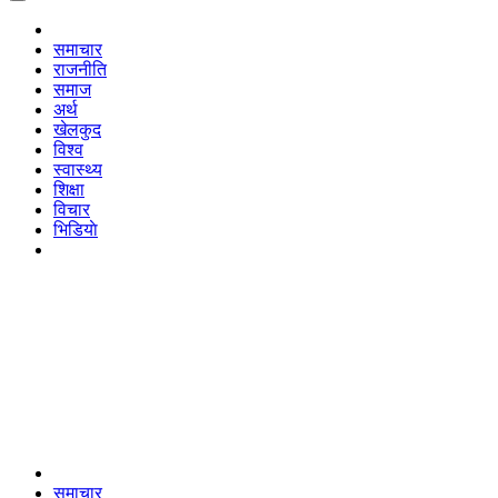
समाचार
राजनीति
समाज
अर्थ
खेलकुद
विश्व
स्वास्थ्य
शिक्षा
विचार
भिडियाे
समाचार