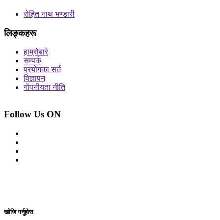
रोहित नाथ भण्डारी
लिङ्कहरू
हाम्रोबारे
सम्पर्क
प्रयोगका सर्त
विज्ञापन
गोपनीयता नीति
Follow Us ON
© 2026 सर्वाधिकार शुरक्षित आजको प्रेस
Site By: Appharu
खोजि गर्नुहोस