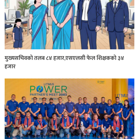
मुख्यसचिवको तलब ८४ हजार,एसएलसी फेल शिक्षकको ३४
हजार