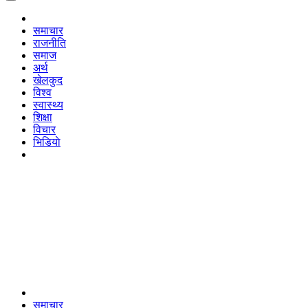
समाचार
राजनीति
समाज
अर्थ
खेलकुद
विश्व
स्वास्थ्य
शिक्षा
विचार
भिडियाे
समाचार