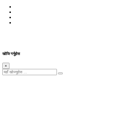
© 2026 सर्वाधिकार शुरक्षित आजको प्रेस
Site By: Appharu
खोजि गर्नुहोस
×