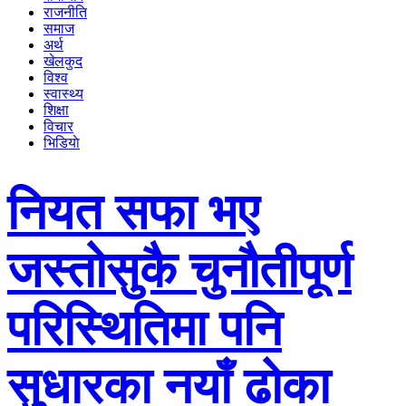
राजनीति
समाज
अर्थ
खेलकुद
विश्व
स्वास्थ्य
शिक्षा
विचार
भिडियाे
नियत सफा भए
जस्तोसुकै चुनौतीपूर्ण
परिस्थितिमा पनि
सुधारका नयाँ ढोका