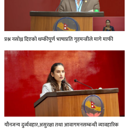
प्रश्न नसोध्न दिएको धम्कीपूर्ण भाषाप्रति गृहमन्त्रीले मागे माफी
यौनजन्य दुर्व्यवहार,असुरक्षा तथा आवागमनसम्बन्धी व्यावहारिक