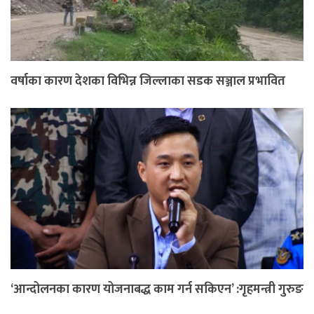
वर्षाका कारण देशका विभिन्न जिल्लाका सडक सञ्जाल प्रभावित
‘आन्दोलनका कारण योजनाबद्ध काम गर्न सकिएन’ :गृहमन्त्री गुरुङ