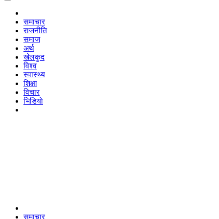
समाचार
राजनीति
समाज
अर्थ
खेलकुद
विश्व
स्वास्थ्य
शिक्षा
विचार
भिडियाे
समाचार