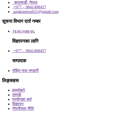
काठमाडाैं, नेपाल
+977 – 9841498457
aajakopress021@gmail.com
सूचना विभाग दर्ता नम्बर
२६४६/०७७-७८
विज्ञापनका लागि
+977 – 9841498457
सम्पादक
रोहित नाथ भण्डारी
लिङ्कहरू
हाम्रोबारे
सम्पर्क
प्रयोगका सर्त
विज्ञापन
गोपनीयता नीति