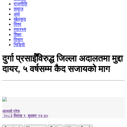
राजनीति
समाज
अर्थ
खेलकुद
विश्व
स्वास्थ्य
शिक्षा
विचार
भिडियाे
दुर्गा प्रसाईँविरुद्ध जिल्ला अदालतमा मुद्दा
दायर, ५ वर्षसम्म कैद सजायको माग
आजको प्रेस
२०८३ बैशाख ९, बुधबार १३:४०