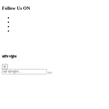
Follow Us ON
© 2026 सर्वाधिकार शुरक्षित आजको प्रेस
Site By: Appharu
खोजि गर्नुहोस
×