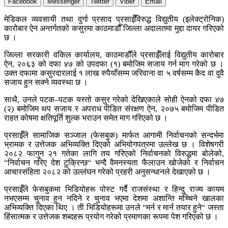
Facebook
Messenger
Twitter
Viber
Email
मेडिकल व्यवसायी तथा दुर्गा प्रसाद प्रसाईँविरुद्ध विद्युतीय (इलेक्ट्रोनिक)
कारोबार ऐन अन्तर्गतको कसुरमा काठमाडौँ जिल्ला अदालतमा मुद्दा दायर गरिएको
छ ।
जिल्ला सरकारी वकिल कार्यालय, काठमाडौँले प्रसाईँलाई विद्युतीय कारोबार
ऐन, २०६३ को दफा ४७ को उपदफा (१) बमोजिम सजाय गर्न माग गरेको छ ।
उक्त दफामा कसुरदारलाई १ लाख रुपैयाँसम्म जरिवाना वा ५ वर्षसम्म कैद वा दुवै
सजाय हुन सक्ने व्यवस्था छ ।
साथै, उनले पटक–पटक यस्तो कसुर गरेको देखिएकाले सोही ऐनको दफा ४७
(२) बमोजिम थप सजाय र अपराध पीडित संरक्षण ऐन, २०७५ बमोजिम पीडित
राहत कोषमा क्षतिपूर्ति शुल्क भराउन समेत माग गरिएको छ ।
प्रसाईँले सामाजिक सञ्जाल (फेसबुक) मार्फत आगामी निर्वाचनको सन्दर्भमा
भ्रामक र उत्तेजक अभिव्यक्ति दिएको अभियोगपत्रमा उल्लेख छ । विशेषगरी
२०८२ फागुन २१ गतेका लागि तय गरिएको निर्वाचनको विरुद्धमा बोलेको,
“निर्वाचन गरिए देश टुक्रिन्छ“ भन्दै वैमनस्यता फैलाउन खोजेको र निर्वाचन
आचारसंहिता २०८२ को उल्लंघन गरेको प्रहरी अनुसन्धानले देखाएको छ ।
प्रसाईँले फेसबुकमा भिडियोहरू पोस्ट गर्दै राजसंस्था र हिन्दु राज्य कायम
नभएसम्म चुनाव हुन नदिने र चुनाव भएमा देशमा अशान्ति मच्चिने खालका
अभिव्यक्ति दिएका थिए । ती भिडियोहरूमा उनले “मर्न र मार्न तयार हुने“ जस्ता
हिंसात्मक र उत्तेजक शब्दहरू प्रयोग गरेको प्रमाणका रूपमा पेश गरिएको छ ।