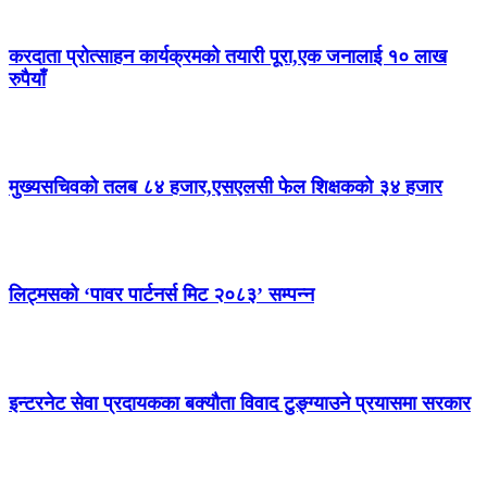
करदाता प्रोत्साहन कार्यक्रमको तयारी पूरा,एक जनालाई १० लाख
रुपैयाँ
मुख्यसचिवको तलब ८४ हजार,एसएलसी फेल शिक्षकको ३४ हजार
लिट्मसको ‘पावर पार्टनर्स मिट २०८३’ सम्पन्न
इन्टरनेट सेवा प्रदायकका बक्यौता विवाद टुङ्ग्याउने प्रयासमा सरकार