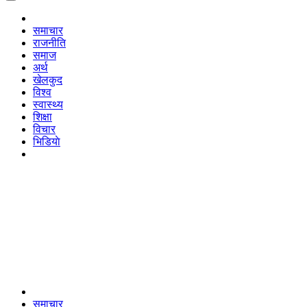
समाचार
राजनीति
समाज
अर्थ
खेलकुद
विश्व
स्वास्थ्य
शिक्षा
विचार
भिडियाे
समाचार