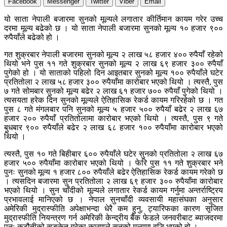
Facebook
Messenger
Twitter
Viber
Email
यो साता नेपाली बजारमा सुनको मूल्यले लगातार कीर्तिमान कायम गरेर उच्च
दरमा मूल्य बढेको छ । यो साता नेपाली बजारमा सुनको मूल्य १० हजार ९००
रुपैयाँले बढेको हो ।
गत शुक्रबार नेपाली बजारमा सुनको मूल्य २ लाख ५८ हजार ४०० रुपैयाँ रहेको
थियो भने पुस ११ गते शुक्रबार सुनको मूल्य २ लाख ६९ हजार ३०० रुपैयाँ
पुगेको हो । यो साताको पहिलो दिन आइतबार सुनको मूल्य १०० रुपैयाँले घटेर
प्रतितोला २ लाख ५८ हजार ३०० रुपैयाँमा कारोबार भएको थियो । त्यस्तै, पुस
७ गते सोमबार सुनको मूल्य बढेर २ लाख ६१ हजार ७०० रुपैयाँ पुगेको थियो ।
त्यसयता हरेक दिन सुनको मूल्यले ऐतिहासिक रेकर्ड कायम गरिरहेको छ । गत
पुस ८ गते मंगलबार पनि सुनको मूल्य ५ हजार ५०० रुपैयाँ बढेर २ लाख ६७
हजार २०० रुपैयाँ प्रतितोलामा कारोबार भएको थियो । त्यस्तै, पुस ९ गते
बुधबार ९०० रुपैयाँले बढेर २ लाख ६८ हजार १०० रुपैयाँमा कारोबार भएको
थियो ।
त्यस्तै, पुस १० गते बिहीबार ६०० रुपैयाँले घटेर सुनको प्रतितोला २ लाख ६७
हजार ५०० रुपैयाँमा कारोबार भएको थियो । फेरि पुस ११ गते शुक्रबार भने
पुनः सुनको मूल्य १ हजार ८०० रुपैयाँले बढेर ऐतिहासिक रेकर्ड कायम गरेको छ
। त्यसदिन बजारमा सुन प्रतितोला २ लाख ६९ हजार ३०० रुपैयाँमा कारोबार
भएको थियो । सुन चाँदीको मूल्यले लगातार रेकर्ड कायम गर्नुमा अन्तर्राष्ट्रिय
प्रभावलाई मानिएको छ । नेपाल सुनचाँदी व्यवसायी महासंघका अनुसार
अमेरिकी मुद्रास्फीति अपेक्षाभन्दा धेरै कम हुनु, ट्यारिफका कारण सृजित
मुद्रास्फीति नियन्त्रण गर्न अमेरिकी केन्द्रीय बैंक फेडले जनवरीबाट ब्याजदरमा
पुनः कटौतीको सङ्केत गरेका कारणले सुनको मूल्यमा वृद्धि भएको हो ।