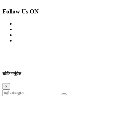
Follow Us ON
© 2026 सर्वाधिकार शुरक्षित आजको प्रेस
Site By: Appharu
खोजि गर्नुहोस
×