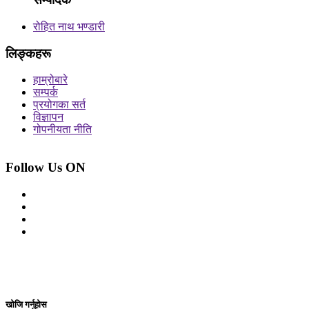
रोहित नाथ भण्डारी
लिङ्कहरू
हाम्रोबारे
सम्पर्क
प्रयोगका सर्त
विज्ञापन
गोपनीयता नीति
Follow Us ON
© 2026 सर्वाधिकार शुरक्षित आजको प्रेस
Site By: Appharu
खोजि गर्नुहोस