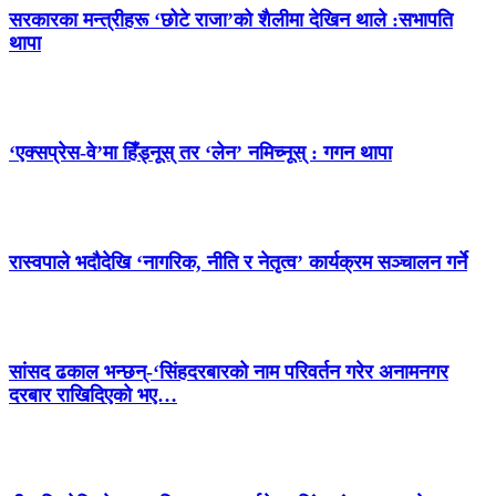
सरकारका मन्त्रीहरू ‘छोटे राजा’को शैलीमा देखिन थाले :सभापति
थापा
‘एक्सप्रेस-वे’मा हिँड्नूस् तर ‘लेन’ नमिच्नूस् : गगन थापा
रास्वपाले भदौदेखि ‘नागरिक, नीति र नेतृत्व’ कार्यक्रम सञ्चालन गर्ने
सांसद ढकाल भन्छन्-‘सिंहदरबारको नाम परिवर्तन गरेर अनामनगर
दरबार राखिदिएको भए…