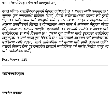
गरी मन्त्रिपरिषद्मा पेस गर्ने बताएकी छन् ।
उनले भनिन्-
तपाईँहरूले एकदमै मेहनत गर्नुभएको छ । यसका लागि धन्यवाद छ।
सुरूमा जुन समयावधि तोकेका थियौँ, हाम्रो स्रोतसाधनका कारण त्यो पुग्दो
भएनछ। पछि समय पनि थप्नुपर्ने भयो । तर न्याय, कानुन र अनुसन्धानको
क्षेत्रमा तपाईँहरुको विज्ञता र योग्यताबारे थाहा पाएर नै आयोगमा नियुक्त गरेका
हौँ। आ-आफ्नो क्षेत्रमा तपाईँको प्रख्याति छ। त्यसको प्रतिविम्ब अवश्य पनि
प्रतिवेदनमा छ भन्ने विश्वास छ। दूधको दूध पानीको पानी छुट्याएर प्रतिवेदन
दिनुभएको छ भन्ने मलाई पूरा विश्वास छ। अब यसको अध्ययन गरी कार्यान्वयको
प्रक्रिया अघि बढ्छ। साथै सार्वजनिक गर्ने कुरामा पनि हामी छलफल गर्छौँ।
यसको विवरण हेरेर पूरै दस्तावेज तत्कालै सार्वजनिक गर्न नसके निचोड मात्र भए
पनि सार्वजनिक गर्छौँ।
Post Views:
328
प्रतिक्रिया दिनुहोस !
सम्बन्धित खबरहरु