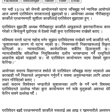
Facebook
Messenger
Twitter
Viber
Email
गत भदौ २३/२४ को जेनजी आन्दोलनको घटना जाँचबुझ गर्न न्यायिक आयोगले
आज आफ्नो प्रतिवेदन सरकारलाई बुझाएको छ। आयोगका अध्यक्ष गौरीबहादुर
कार्कीले प्रधानमन्त्री सुशीला कार्कीलाई प्रतिवेदन बुझाएका हुन् ।
प्रतिवेदन बुझाउँदै अध्यक्ष गौरीबहादुर कार्कीले आफूहरूले इमानदारीसाथ काम
गरेको र बिनाकुनै पूर्वाग्रह जे देख्यो त्यही कुरा प्रतिवेदनमा राखेको बताए ।
भविष्यमा यस्तो घटना नहोस् भनेर सुझाव प्रतिवेदनमा राखेको भन्दै कार्कीले भने,
‘कुशासनका कारण यो घटना भएको छ। नियमनकारी निकायहरूलाई विकृत
पारिएको छ। न्यायपालिका, कार्यपालिका सबैतिर ढिलासुस्ती छ।
न्यायाधीशदेखि संवैधानिक नियुक्तिसमेत दलीय भागबण्डामा गर्ने प्रवृत्तिले
आक्रोश बढेको पाइएको छ। यो प्रतिवेदन कार्यान्वयन भएमा देशको मुहार
फेरिन्छ।’
आयोगका सदस्य विज्ञानराज शर्माले यो प्रतिवेदन जाँचबुझ मात्र भएकाले अब
कारबाही गर्ने निकायले अनुसन्धान गर्नुपर्ने र यसमा अनुसन्धानका लागि आधार
तयार गरिदिएको बताए ।
अर्का सदस्य विश्वेश्वर भण्डारीले सुशासनका लागि के गर्ने भन्ने विषयमा
प्रतिवेदनले उल्लेख गरेका कुरा कार्यान्वयन गर्न सके मुलुकको अवस्था धेरै
फेरिन सक्ने उल्लेख गर्दै ।
प्रतिवेदन बुझ्दै प्रधानमन्त्री कार्कीले यसलाई अब आफू र गृहमन्त्रीले अध्ययन