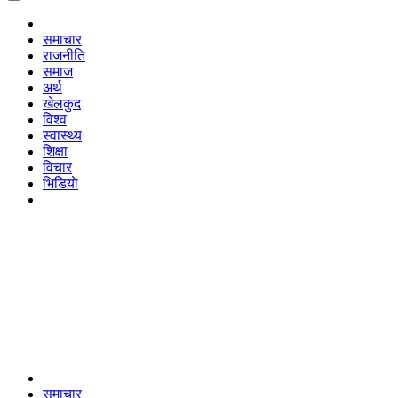
समाचार
राजनीति
समाज
अर्थ
खेलकुद
विश्व
स्वास्थ्य
शिक्षा
विचार
भिडियाे
समाचार