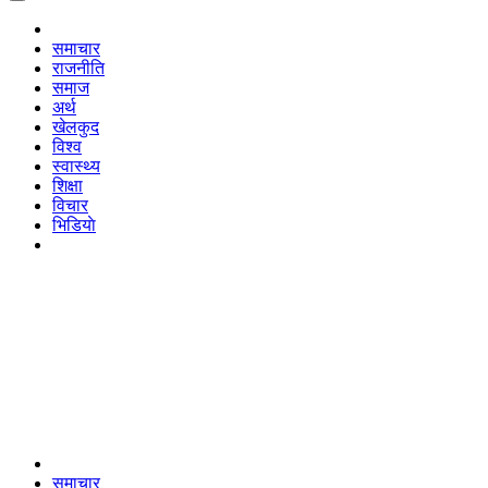
समाचार
राजनीति
समाज
अर्थ
खेलकुद
विश्व
स्वास्थ्य
शिक्षा
विचार
भिडियाे
समाचार