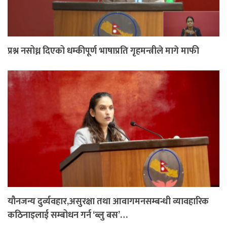
प्रश्न नसोध्न दिएको धम्कीपूर्ण भाषाप्रति गृहमन्त्रीले मागे माफी
यौनजन्य दुर्व्यवहार,असुरक्षा तथा आवागमनसम्बन्धी व्यावहारिक
कठिनाइलाई सम्बोधन गर्न ‘ब्लु बस’…